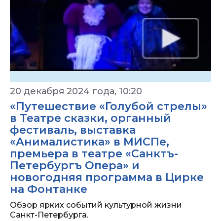
20 декабря 2024 года, 10:20
«Путешествие «Голубой стрелы»
в Театре сказки, органный
фестиваль, выставка
«Анималистика» в МИСПе,
премьера в театре «Санктъ-
Петербургъ Опера» и
новогодняя программа в Цирке
на Фонтанке
Обзор ярких событий культурной жизни
Санкт-Петербурга.