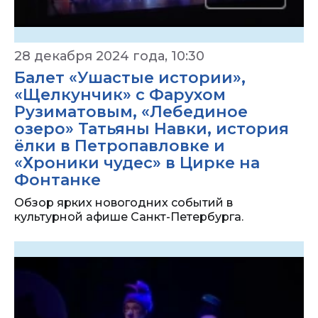
28 декабря 2024 года, 10:30
Балет «Ушастые истории»,
«Щелкунчик» с Фарухом
Рузиматовым, «Лебединое
озеро» Татьяны Навки, история
ёлки в Петропавловке и
«Хроники чудес» в Цирке на
Фонтанке
Обзор ярких новогодних событий в
культурной афише Санкт-Петербурга.