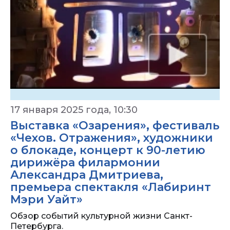
17 января 2025 года, 10:30
Выставка «Озарения», фестиваль
«Чехов. Отражения», художники
о блокаде, концерт к 90-летию
дирижёра филармонии
Александра Дмитриева,
премьера спектакля «Лабиринт
Мэри Уайт»
Обзор событий культурной жизни Санкт-
Петербурга.