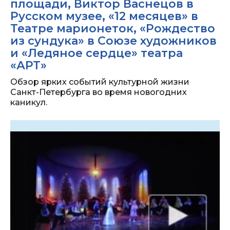
площади, Виктор Васнецов в
Русском музее, «12 месяцев» в
Театре марионеток, «Рождество
из сундука» в Союзе художников
и «Ледяное сердце» театра
«АРТ»
Обзор ярких событий культурной жизни
Санкт-Петербурга во время новогодних
каникул.