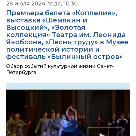
26 июля 2024 года, 10:30
Премьера балета «Коппелия»,
выставка «Шемякин и
Высоцкий», «Золотая
коллекция» Театра им. Леонида
Якобсона, «Песнь труду» в Музее
политической истории и
фестиваль «Былинный остров»
Обзор событий культурной жизни Санкт-
Петербурга.