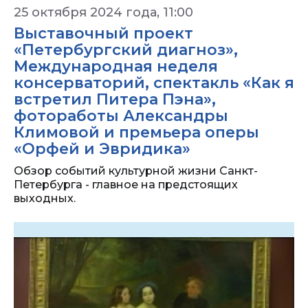
25 октября 2024 года, 11:00
Выставочный проект
«Петербургский диагноз»,
Международная неделя
консерваторий, спектакль «Как я
встретил Питера Пэна»,
фотоработы Александры
Климовой и премьера оперы
«Орфей и Эвридика»
Обзор событий культурной жизни Санкт-
Петербурга - главное на предстоящих
выходных.