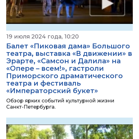
19 июля 2024 года, 10:20
Балет «Пиковая дама» Большого
театра, выставка «В движении» в
Эрарте, «Самсон и Далила» на
«Опере – всем!», гастроли
Приморского драматического
театра и фестиваль
«Императорский букет»
Обзор ярких событий культурной жизни
Санкт-Петербурга.