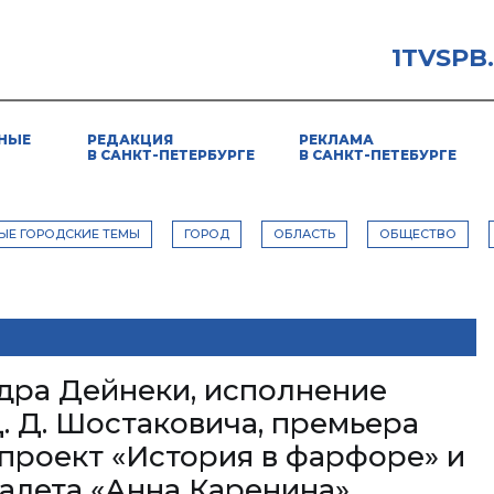
1TVSPB
НЫЕ
РЕДАКЦИЯ
РЕКЛАМА
В САНКТ-ПЕТЕРБУРГЕ
В САНКТ-ПЕТЕБУРГЕ
ЫЕ ГОРОДСКИЕ ТЕМЫ
ГОРОД
ОБЛАСТЬ
ОБЩЕСТВО
дра Дейнеки, исполнение
. Д. Шостаковича, премьера
 проект «История в фарфоре» и
балета «Анна Каренина»