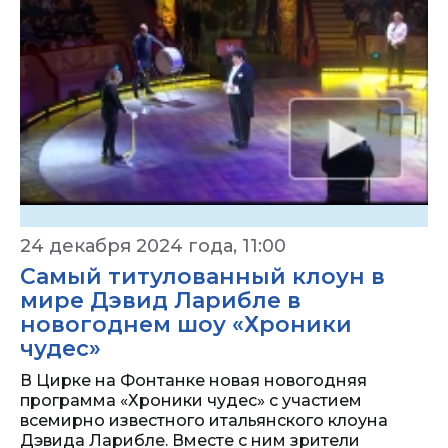
24 декабря 2024 года, 11:00
Самый титулованный клоун в
мире Дэвид Ларибле в
новогоднем шоу «Хроники
чудес»
В Цирке на Фонтанке новая новогодняя
программа «Хроники чудес» с участием
всемирно известного итальянского клоуна
Дэвида Ларибле. Вместе с ним зрители