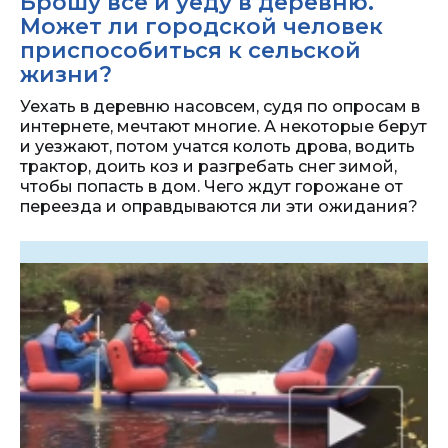
Брошу всё и уеду в деревню.
Может ли городской человек
приспособиться к сельской
жизни?
Уехать в деревню насовсем, судя по опросам в
интернете, мечтают многие. А некоторые берут
и уезжают, потом учатся колоть дрова, водить
трактор, доить коз и разгребать снег зимой,
чтобы попасть в дом. Чего ждут горожане от
переезда и оправдываются ли эти ожидания?