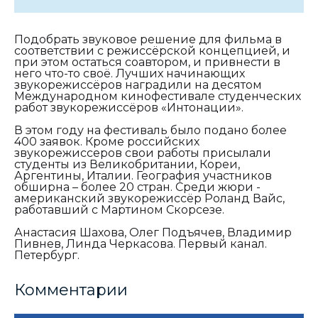
Подобрать звуковое решение для фильма в
соответствии с режиссёрской концепцией, и
при этом остаться соавтором, и привнести в
него что-то своё. Лучших начинающих
звукорежиссёров наградили на десятом
Международном кинофестивале студенческих
работ звукорежиссёров «Интонации».
В этом году на фестиваль было подано более
400 заявок. Кроме российских
звукорежиссеров свои работы присылали
студенты из Великобритании, Кореи,
Аргентины, Италии. География участников
обширна – более 20 стран.
Среди жюри -
американский звукорежиссёр Роланд Вайс,
работавший с Мартином Скорсезе.
Анастасия Шахова, Олег Подъячев, Владимир
Пивнев, Линда Черкасова. Первый канал.
Петербург.
Комментарии