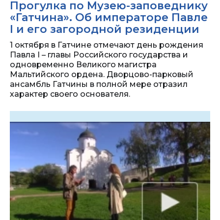
Прогулка по Музею-заповеднику
«Гатчина». Об императоре Павле
I и его загородной резиденции
1 октября в Гатчине отмечают день рождения
Павла I – главы Российского государства и
одновременно Великого магистра
Мальтийского ордена. Дворцово-парковый
ансамбль Гатчины в полной мере отразил
характер своего основателя.