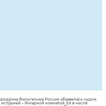
 Фридриха Вильгельма Россия обзавелась чудом
 историей – Янтарной комнатой. Её в числе