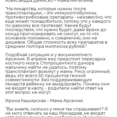
Александра Дениско – Мама Ангелины:
"На лекарства, которые нужны после
трансплантации, – это иммуноглобулины,
противогрибковые препараты - неизвестно, что
еще может понадобиться, потому что у каждого
по-разному все протекает. Какие будут
последствия, что нужно будет, даже врачи до
конца прогнозировать не смогут, но то что
основное положено, к сожалению, оно не
дешевое. Общая стоимость всех препаратов в
среднем полтора миллиона рублей."
Подобная ситуация и у восьмилетнего
Арсения. В апреле ему предстоит пересадка
костного мозга. Стопроцентного донора
мальчику найти не удалось, поэтому
трансплантант возьмут у мамы. Риск огромный,
ведь это всего 50 процентов генной
совместимости. Без поддерживающих
лекарств ребенку не выздороветь. Почему они
не входят в квоту, - родители найти ответ на
этот вопрос не могут.
Ирина Каширская – Мама Арсения:
"Вы знаете, сколько у меня так спрашивают? Я
не могу отвечать за наш Минздрав, не входят.