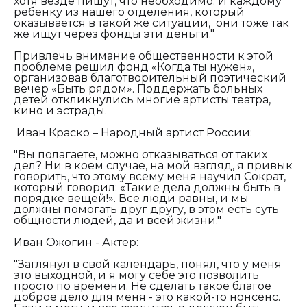
хотя везде пишут, что необходимо. И каждому
ребенку из нашего отделения, который
оказывается в такой же ситуации, они тоже так
же ищут через фонды эти деньги."
Привлечь внимание общественности к этой
проблеме решил фонд «Когда ты нужен»,
организовав благотворительный поэтический
вечер «Быть рядом». Поддержать больных
детей откликнулись многие артисты театра,
кино и эстрады.
Иван Краско – Народный артист России:
"Вы полагаете, можно отказываться от таких
дел? Ни в коем случае, на мой взгляд, я привык
говорить, что этому всему меня научил Сократ,
который говорил: «Такие дела должны быть в
порядке вещей!». Все люди равны, и мы
должны помогать друг другу, в этом есть суть
общности людей, да и всей жизни."
Иван Ожогин - Актер:
"Заглянул в свой календарь, понял, что у меня
это выходной, и я могу себе это позволить
просто по времени. Не сделать такое благое
доброе дело для меня - это какой-то нонсенс.