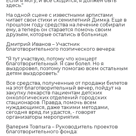
Если я могу, и все сходится, я должен быть
здесь."
На одной сцене с известными артистами
читает свои стихи и семилетний Димка. Еще в
прошлом году средства на лечение собирали
ему, а теперь он старается помочь своим
друзьям, которые остались в больнице.
Дмитрий Иванов – Участник
благотворительного поэтического вечера:
"Я тут участвую, потому что концерт
благотворительный. Я сам болел. Но я
выздоровел, поэтому помогаю всем остальным
детям выздороветь."
Все средства, полученные от продажи билетов
на этот благотворительный вечер, пойдут на
закупку лекарств пациентам детских
онкологических отделений городских
стационаров. Правда, помочь всем
нуждающимся, даже такими методами,
сегодня вряд ли удастся, - говорят
организаторы мероприятия.
Валерия Товпыга – Руководитель проектов
благотворительного фонда: