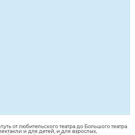
 путь от любительского театра до Большого театра
пектакли и для детей, и для взрослых,