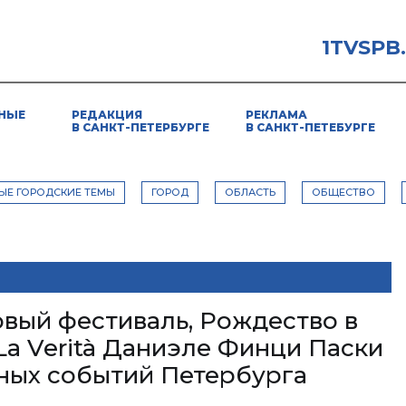
1TVSPB
НЫЕ
РЕДАКЦИЯ
РЕКЛАМА
В САНКТ-ПЕТЕРБУРГЕ
В САНКТ-ПЕТЕБУРГЕ
ЫЕ ГОРОДСКИЕ ТЕМЫ
ГОРОД
ОБЛАСТЬ
ОБЩЕСТВО
вый фестиваль, Рождество в
La Verità Даниэле Финци Паски
рных событий Петербурга