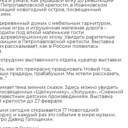
ика и узнать, как украшали елку до революции
В Петропавловской крепости, в Иоанновском
оящий новогодний остров, посвященный
ниям.
деревянный домик с мебельным гарнитуром,
ьные игры и игрушечная железная дорога –
одили под ёлкой маленькие гости
в дореволюционную эпоху. Увидеть раритетные
озиции в Петропавловской крепости. Выставка
х рассказывает, как в России появилась
.
отрудник выставочного отдела, куратор выставки:
ть, как это прекрасно праздновать Новый год,
ши прадеды, прабабушки. Мы хотели рассказать,
.."
нимает тема зимних сказок. Здесь можно увидеть
 посвященных «Щелкунчику», «Золушке», «Снежной
известным детским произведениям. Выставка
 крепости до 27 февраля.
ки сегодня открывается 17 Новогодний
одно, и каждый раз это событие в мире музыки,
стро Давид Голощекин.