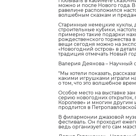
Побывать в кабинете сказочн
можно и после Нового года. 
равелине расположился наст
волшебным сказкам и преда
Старинные немецкие куклы, 
строительные кубики, настол
примерно такие подарки нах
рождественского торжества 
вещи сегодня можно на эксп
«Новогодний остров» в деталя
традиция отмечать Новый год
Валерия Деянова – Научный с
"Мы хотели показать, рассказа
какими игрушками играли на
о том, что это волшебное время.
Особое место на выставке за
серию новогодних открыток,
Королеве» и многим другим 
продлится в Петропавловской
В филармонии джазовой музы
фестиваль. Он проходит ежег
ведь организует его сам маэ