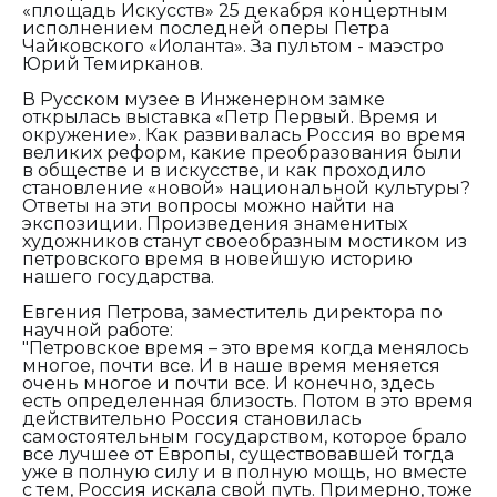
«площадь Искусств» 25 декабря концертным
исполнением последней оперы Петра
Чайковского «Иоланта». За пультом - маэстро
Юрий Темирканов.
В Русском музее в Инженерном замке
открылась выставка «Петр Первый. Время и
окружение». Как развивалась Россия во время
великих реформ, какие преобразования были
в обществе и в искусстве, и как проходило
становление «новой» национальной культуры?
Ответы на эти вопросы можно найти на
экспозиции. Произведения знаменитых
художников станут своеобразным мостиком из
петровского время в новейшую историю
нашего государства.
Евгения Петрова, заместитель директора по
научной работе:
"Петровское время – это время когда менялось
многое, почти все. И в наше время меняется
очень многое и почти все. И конечно, здесь
есть определенная близость. Потом в это время
действительно Россия становилась
самостоятельным государством, которое брало
все лучшее от Европы, существовавшей тогда
уже в полную силу и в полную мощь, но вместе
с тем, Россия искала свой путь. Примерно, тоже