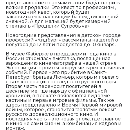
представление с гномами - они будут творить
всякие проделки. Это квест по профессиям ,
новогодний квест, который будет
заканчиваться настоящим балом, дискотекой
снежной. А для малышей будет камерный
спектакль «Проделки Сугробыча».
Новогодние представления в детском городе
профессий «Кидбург» рассчитаны на детей от
полутора до 12 лет и продлятся до 10 января.
В музее Фаберже в преддверии года кино в
России открылась выставка, посвященная
зарождению кинематографа в нашей стране.
Экспозиция строится вокруг четырех ключевых
событий. Первое – это прибытие в Санкт-
Петербург братьев Люмьер, которым повезло
снять коронацию последнего русского царя.
Вторая часть переносит посетителей в
десятилетие, где наряду с официальной
хроникой, в прокате появляются видовые
картины и первые игровые фильмы. Так же
здесь представлено и Время Первой мировой
войны, которое , становится "золотым веком"
русского дореволюционного кино. И
последняя часть – это новая эпоха, где главное
в кино не сами сцены, а комбинация кадров и
монтаж.