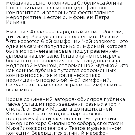
международного конкурса Сибелиуса Алина
Погосткина исполнит концерт финского
композитора, и завершится фестивальное
мероприятие шестой симфонией Петра
Ильича.
Николай Алексеев, народный артист России,
дирижер Заслуженного коллектива России:
"Что касается 6-ой симфонии Чайковского – это
одна из самых популярных симфоний, которая
была исполнена впервые под управлением
автора в нашем зале. Тогда она не произвела
большого впечатления на публику, она была
модерной музыкой, современной музыкой. Это
как сейчас публика пугается современных
композиторов, так и тогда несколько
неожиданно после 5-ой, 4-ой симфоний.
Сейчас - это наиболее играемыесимфоний во
всем мире".
Кроме сочинений авторов-юбиляров публика
также услышит произведения разных эпох и
стилей: от Баха и Моцарта до наших дней.
Кроме того, в этом году в партнёрскую
программу фестиваля вошли выступления
Камерного хора Смольного собора, спектакли
Михайловского театра и Театра музыкальной
комедии. Завершится зимний марафон