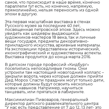
самое, что происходит в наше время, конечно
параллели тут есть, но конечно, напрямую,
прямолинейно, нельзя переносить из одной
эпохи в другую.
Эта первая масштабная выставка в стенах
Русского музея за последние 40 лет,
посвященная петровской эпохе. Здесь можно
увидеть как шедевры выдающихся
художников-мастеров 18 века, так и личные
вещи государя, предметы декоративно-
прикладного искусства, архивные материалы.
На экспозиции представлены исторический,
иконографический и художественны аспекты.
Выставка продлится до конца марта 2016.
В детском городе профессий «Кидбург»
поселились непоседливые гномы. Они
устроили там настоящий новогодний коллапс –
закрыли ворота, через которые должен прийти
Дед Мороз. Спасти праздник могут только дети,
которые должны будут освоить несколько
новых навыков. Например, научиться
танцевать, или прятаться в лабиринте.
Максимилиан Пивоваров, генеральный
директор детского развлекательного центра:
"У нас есть представление от 7 до 12, 13 лет- это