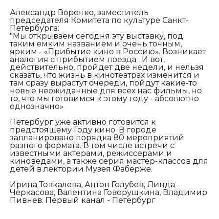
Александр Воронко, заместитель
председателя Комитета по культуре Санкт-
Петербурга:
"Мы открываем сегодня эту выставку, под
таким емким названием и очень точным,
ярким - «Прибытие кино в Россию». Возникает
аналогия с прибытием поезда . И вот,
действительно, пройдет две недели, и нельзя
сказать, что жизнь в кинотеатрах изменится и
там сразу вырастут очереди, пойдут какие-то
новые неожиданные для всех нас фильмы, но
то, что мы готовимся к этому году - абсолютно
однозначно»
Петербург уже активно готовится к
предстоящему Году кино. В городе
запланировано порядка 80 мероприятий
разного формата. В том числе встречи с
известными актерами, режиссерами и
киноведами, а также серия мастер-классов для
детей в лектории Музея Фаберже.
Ирина Товкалева, Антон Голубев, Линда
Черкасова, Валентина Говорушкина, Владимир
Пивнев. Первый канал - Петербург