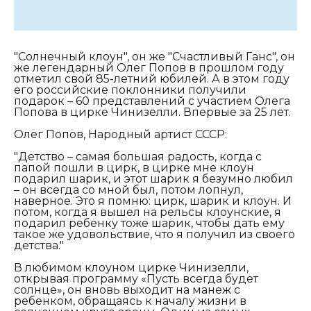
"Солнечный клоун", он же "Счастливый Ганс", он
же легендарный Олег Попов в прошлом году
отметил свой 85-летний юбилей. А в этом году
его российские поклонники получили
подарок – 60 представлений с участием Олега
Попова в цирке Чинизелли. Впервые за 25 лет.
Олег Попов, Народный артист СССР:
"Детство – самая большая радость, когда с
папой пошли в цирк, в цирке мне клоун
подарил шарик, и этот шарик я безумно любил
– он всегда со мной был, потом лопнул,
наверное. Это я помню: цирк, шарик и клоун. И
потом, когда я вышел на рельсы клоунские, я
подарил ребенку тоже шарик, чтобы дать ему
такое же удовольствие, что я получил из своего
детства."
В любимом клоуном цирке Чинизелли,
открывая программу «Пусть всегда будет
солнце», он вновь выходит на манеж с
ребенком, обращаясь к началу жизни в