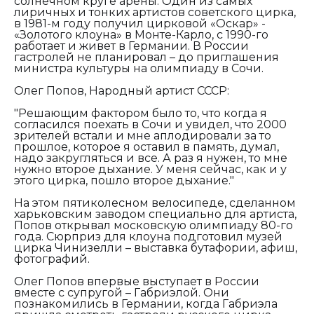
солнечном круге арены. Один из самых
лиричных и тонких артистов советского цирка,
в 1981-м году получил цирковой «Оскар» -
«Золотого клоуна» в Монте-Карло, с 1990-го
работает и живет в Германии. В России
гастролей не планировал – до приглашения
министра культуры на олимпиаду в Сочи.
Олег Попов, Народный артист СССР:
"Решающим фактором было то, что когда я
согласился поехать в Сочи и увидел, что 2000
зрителей встали и мне аплодировали за то
прошлое, которое я оставил в память, думал,
надо закругляться и все. А раз я нужен, то мне
нужно второе дыхание. У меня сейчас, как и у
этого цирка, пошло второе дыхание."
На этом пятиколесном велосипеде, сделанном
харьковским заводом специально для артиста,
Попов открывал московскую олимпиаду 80-го
года. Сюрприз для клоуна подготовил музей
цирка Чинизелли – выставка бутафории, афиш,
фотографий.
Олег Попов впервые выступает в России
вместе с супругой – Габриэлой. Они
познакомились в Германии, когда Габриэла