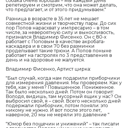
собака очень хорошая – мы каждый день
репетируем и смотрим, что она может делать,
что предлагает, и от этого придумываем."
Разница в возрасте в 35 лет не мешает
совместной жизни и творчеству пары. До сих
пор Попов нарасхват у импресарио – в том
числе, за невероятную силу и выносливость,
признался Владимир Фисенко. Он с 80-х
работает с Поповым в качестве акробата-
каскадера и в свои 70 без разминки
проделывает такие трюки. А Попов поныне
работает на гастролях по 3 представления в
день и на здоровье не жалуется.
Владимир Фисенко, Артист цирка:
"Был случай, когда нам подарили приборчики
для измерения давления. Мы проверяем. Как у
тебя, как у меня? Повышенное. Пониженное.
Так было несколько дней. Потом он говорит:
Володя, видишь, там мусорный ящик у нас? Он
выбросил свой, я – свой. Всего несколько дней
подержали приборчик, потом поняли: это
никому не нужно. И вот после этого лет,
наверное, 20 мы не меряли это давление "
"Юмор без пощечин и унижений" – так писали