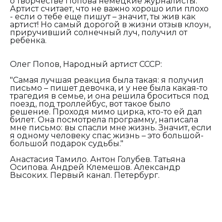
о творчестве Попова немецкие журналисты.
Артист считает, что не важно хорошо или плохо
- если о тебе еще пишут – значит, ты жив как
артист! Но самый дорогой в жизни отзыв клоун,
приручивший солнечный луч, получил от
ребенка.
Олег Попов, Народный артист СССР:
"Самая лучшая реакция была такая: я получил
письмо – пишет девочка, и у нее была какая-то
трагедия в семье, и она решила броситься под
поезд, под троллейбус, вот такое было
решение. Проходя мимо цирка, кто-то ей дал
билет. Она посмотрела программу, написала
мне письмо: вы спасли мне жизнь. Значит, если
я одному человеку спас жизнь – это большой-
большой подарок судьбы."
Анастасия Тамило. Антон Голубев. Татьяна
Осипова. Андрей Клемешов. Александр
Высоких. Первый канал. Петербург.