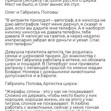
пришла смотреть гастроли русского цирка.
Мест не было, и Олег вынес ей стул.
Олег и Габриэль Поповы:
"В антракте приходит – автограф, а я никогда не
даю автографов. Черт меня дернул, я сказал: я
дам, если вы дадите мне телефон. А я наоборот
никому никогда не давала телефон, тебе
давала. Я написал на газетке, а через неделю
импресарио забрал все деньги и уехал. Спас
этот телефон."
Девушка приютила артиста, так родилась
семья и цирковой тандем. До знакомства с
Олегом Габриэла работала в аптеке, но обожала
цирк и лошадей. В Петербург они привезли
репризу с летающей крысой по имени мадам
Бовари. Номера с домашними животными
допускаются и в Европе.
Габриэль Попова, Артистка цирка :
"Жирафы, слоны - это у нас не показывают.
Сложно их держать, чтобы место было у них
хорошее, хорошая жизнь, из-за этого у нас
тигров, слонов не показывают. Я люблю
работать с животными, сейчас у меня гончая