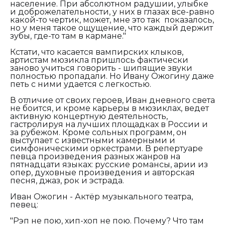
население. При абсолютном радушии, улыбке
и доброжелательности, у них в глазах все-равно
какой-то чертик, может, мне это так показалось,
но у меня такое ощущение, что каждый держит
зубы, где-то там в кармане."
Кстати, что касается вампирских клыков,
артистам мюзикла пришлось фактически
заново учиться говорить - шипящие звуки
полностью пропадали. Но Ивану Ожогину даже
петь с ними удается с легкостью.
В отличие от своих героев, Иван дневного света
не боится, и кроме карьеры в мюзиклах, ведет
активную концертную деятельность,
гастролируя на лучших площадках в России и
за рубежом. Кроме сольных программ, он
выступает с известными камерными и
симфоническими оркестрами. В репертуаре
певца произведения разных жанров на
пятнадцати языках: русские романсы, арии из
опер, духовные произведения и авторская
песня, джаз, рок и эстрада.
Иван Ожогин - Актёр музыкального театра,
певец:
"Рэп не пою, хип-хоп не пою. Почему? Что там