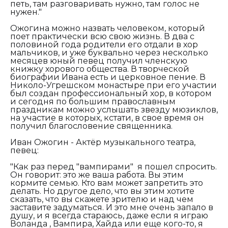
петь, там разговаривать нужно, там голос не
нужен."
Ожогина можно назвать человеком, который
поет практически всю свою жизнь. В два с
половиной года родители его отдали в хор
мальчиков, и уже буквально через несколько
месяцев юный певец получил членскую
книжку хорового общества. В творческой
биографии Ивана есть и церковное пение. В
Николо-Угрешском монастыре при его участии
был создан профессиональный хор, в котором
и сегодня по большим православным
праздникам можно услышать звезду мюзиклов,
на участие в которых, кстати, в свое время он
получил благословение священника.
Иван Ожогин - Актёр музыкального театра,
певец:
"Как раз перед "вампирами" я пошел спросить.
Он говорит: это же ваша работа. Вы этим
кормите семью. Кто вам может запретить это
делать. Но другое дело, что вы этим хотите
сказать, что вы скажете зрителю и над чем
заставите задуматься. И это мне очень запало в
душу, и я всегда стараюсь, даже если я играю
Воланда , Вампира, Хайда или еще кого-то, я