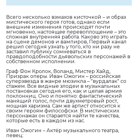
Всего несколько взмахов кисточкой – и образ
мистического героя готов, однако если
внешние изменения происходят почти
мгновенно, настоящее перевоплощение – это
сложная внутренняя работа. Каково это играть
на сцене демонов и вампиров, Первый канал
решил сегодня узнать у того, кто ни разу не
заставил публику сомневаться в
правдоподобности дьявольских персонажей в
собственном исполнении.
Граф Фон Кролок, Воланд, Мистер Хайд,
Призрак оперы. Иван Ожогин – российская
суперзвезда в жанре мюзикла – "вурдалак" со
стажем. Все видные злодеи в музыкальных
постановках сегодня его, как и целая армия
поклонниц. Оно и понятно: фантастический
манящий голос, почти двухметровый рост,
мощная харизма. Сам же артист относится к
своим героям философски. В мистических
персонажах он старается найти те качества,
которые есть в каждом из нас.
Иван Ожогин – Актёр музыкального театра,
певец: