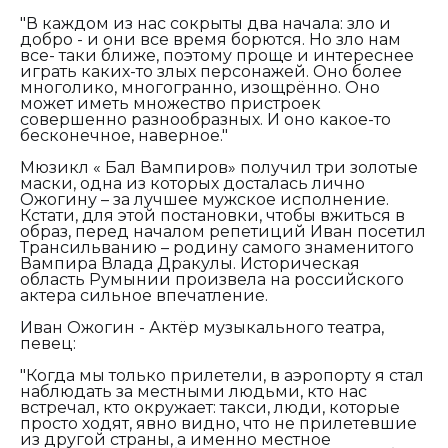
"В каждом из нас сокрыты два начала: зло и
добро - и они все время борются. Но зло нам
все- таки ближе, поэтому проще и интереснее
играть каких-то злых персонажей. Оно более
многолико, многогранно, изощрённо. Оно
может иметь множество пристроек
совершенно разнообразных. И оно какое-то
бесконечное, наверное."
Мюзикл « Бал Вампиров» получил три золотые
маски, одна из которых досталась лично
Ожогину – за лучшее мужское исполнение.
Кстати, для этой постановки, чтобы вжиться в
образ, перед началом репетиций Иван посетил
Трансильванию – родину самого знаменитого
Вампира Влада Дракулы. Историческая
область Румынии произвела на российского
актера сильное впечатление.
Иван Ожогин - Актёр музыкального театра,
певец:
"Когда мы только прилетели, в аэропорту я стал
наблюдать за местными людьми, кто нас
встречал, кто окружает: такси, люди, которые
просто ходят, явно видно, что не прилетевшие
из другой страны, а именно местное