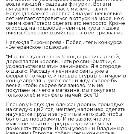
возле каждой - садовые фигурки. Вот эти
лягушки похожи на нас с мужем, - шутит
Надежда Александровна. Она уже несколько
лет мечтает отправиться в отпуск на море, но с
таким хозяйством сделать это непросто. Кроме
огорода, на подворье – свиньи, куры и даже
пчелы. Сельское хозяйство – это ее призвание.
Надежда Тихомирова - Победитель конкурса
«Ветеранское подворье»:
"Мне всегда хотелось. Я когда растила детей,
держала три коровы, четыре свиноматки, с
удовольствием этим занимаюсь. Я в огороде
отдыхаю. Рассаду я начинаю сеять уже в
феврале - в марте, и первые огурцы снимаем в
конце апреля. Я уже с осени жду: скорее бы
весна, чтобы скорее все заново. Мы не
покупаем ничего в магазине, мы покупаем
только хлеб и конфеты на чай. Все."
Планов у Надежды Александровны громадье:
на следующий год мечтает, например, сделать
на участке пруд и запустить в него рыб, чтобы
было где порыбачить. И не важно, что это
мужское занятие, предрассудки не могут
помешать творить. В этом уверен и Владимир
Иванович Горохов, победитель конкурса в