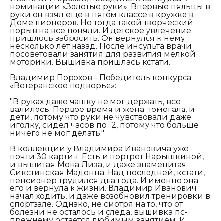
номинации «Золотые руки». Впервые пяльцы в
руки он взял еще в пятом классе в кружке в
Доме пионеров. Но тогда такой творческий
порыв на все поняли. И детское увлечение
пришлось забросить. Он вернулся к нему
несколько лет назад. После инсульта врачи
посоветовали занятия для развития мелкой
моторики. Вышивка пришлась кстати.
Владимир Порохов - Победитель конкурса
«Ветеранское подворье»:
"В руках даже чашку не мог держать, все
валилось. Первое время и жена помогала, и
дети, потому что руки не чувствовали даже
иголку, сидел часов по 12, потому что больше
ничего не мог делать."
В коллекции у Владимира Ивановича уже
почти 30 картин. Есть и портрет Нарышкиной,
и вышитая Мона Лиза, и даже знаменитая
Сикстинская Мадонна. Над последней, кстати,
пенсионер трудился два года. И именно она
его и вернула к жизни. Владимир Иванович
начал ходить, и даже возобновил тренировки в
спортзале. Однако, не смотря на то, что от
болезни не осталось и следа, вышивка по-
прежнему остается любимым занятием. И