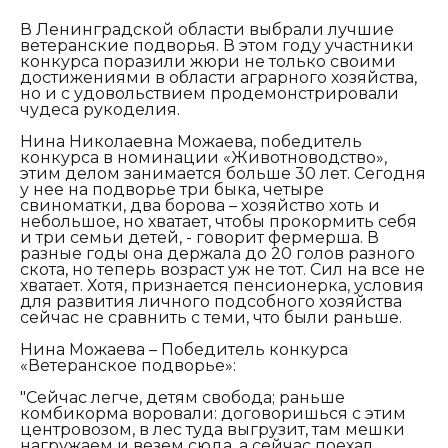
В Ленинградской области выбрали лучшие
ветеранские подворья. В этом году участники
конкурса поразили жюри не только своими
достижениями в области аграрного хозяйства,
но и с удовольствием продемонстрировали
чудеса рукоделия.
Нина Николаевна Можаева, победитель
конкурса в номинации «Животноводство»,
этим делом занимается больше 30 лет. Сегодня
у нее на подворье три быка, четыре
свиноматки, два борова – хозяйство хоть и
небольшое, но хватает, чтобы прокормить себя
и три семьи детей, - говорит фермерша. В
разные годы она держала до 20 голов разного
скота, но теперь возраст уж не тот. Сил на все не
хватает. Хотя, признается пенсионерка, условия
для развития личного подсобного хозяйства
сейчас не сравнить с теми, что были раньше.
Нина Можаева – Победитель конкурса
«Ветеранское подворье»:
"Сейчас легче, детям свобода; раньше
комбикорма воровали: договоришься с этим
центровозом, в лес туда выгрузит, там мешки
нагружаем и везем сюда, а сейчас поехал,