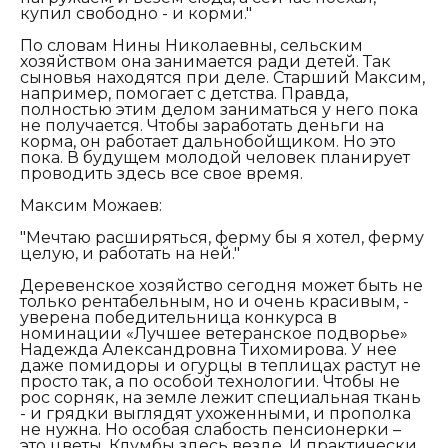
купил свободно - и корми."
По словам Нины Николаевны, сельским
хозяйством она занимается ради детей. Так
сыновья находятся при деле. Старший Максим,
например, помогает с детства. Правда,
полностью этим делом заниматься у него пока
не получается. Чтобы заработать деньги на
корма, он работает дальнобойщиком. Но это
пока. В будущем молодой человек планирует
проводить здесь все свое время.
Максим Можаев:
"Мечтаю расширяться, ферму бы я хотел, ферму
целую, и работать на ней."
Деревенское хозяйство сегодня может быть не
только рентабельным, но и очень красивым, -
уверена победительница конкурса в
номинации «Лучшее ветеранское подворье»
Надежда Александровна Тихомирова. У нее
даже помидоры и огурцы в теплицах растут не
просто так, а по особой технологии. Чтобы не
рос сорняк, на земле лежит специальная ткань
- и грядки выглядят ухоженными, и прополка
не нужна. Но особая слабость пенсионерки –
это цветы. Клумбы здесь везде. И практически