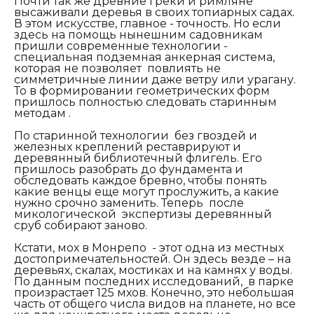
Почти так же древние греки и римляне
высаживали деревья в своих топиарных садах.
В этом искусстве, главное - точность. Но если
здесь на помощь нынешним садовникам
пришли современные технологии -
специальная подземная анкерная система,
которая не позволяет повлиять не
симметричные линии даже ветру или урагану.
То в формировании геометрических форм
пришлось полностью следовать старинным
методам .
По старинной технологии без гвоздей и
железных креплений реставрируют и
деревянный библиотечный флигель. Его
пришлось разобрать до фундамента и
обследовать каждое бревно, чтобы понять
какие венцы еще могут прослужить, а какие
нужно срочно заменить. Теперь после
микологической экспертизы деревянный
сруб собирают заново.
Кстати, мох в Монрепо - этот одна из местных
достопримечательностей. Он здесь везде – на
деревьях, скалах, мостиках и на камнях у воды.
По данным последних исследований, в парке
произрастает 125 мхов. Конечно, это небольшая
часть от общего числа видов на планете, но все