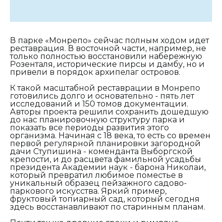
В парке «Монрепо» сейчас полным ходом идет
реставрация. В восточной части, например, не
только полностью восстановили набережную
Розенталя, исторические пирсы и дамбу, но и
привели в порядок архипелаг островов.
К такой масштабной реставрации в Монрепо
готовились долго и основательно - пять лет
исследований и 150 томов документации.
Авторы проекта решили сохранить дошедшую
до нас планировочную структуру парка и
показать все периоды развития этого
организма. Начиная с 18 века, то есть со времен
первой регулярной планировки загородной
дачи Ступишина - коменданта Выборгской
крепости, и до расцвета фамильной усадьбы
президента Академии наук - барона Николаи,
который превратил любимое поместье в
уникальный образец пейзажного садово-
паркового искусства. Яркий пример,
фруктовый топиарный сад, который сегодня
здесь восстанавливают по старинным планам.