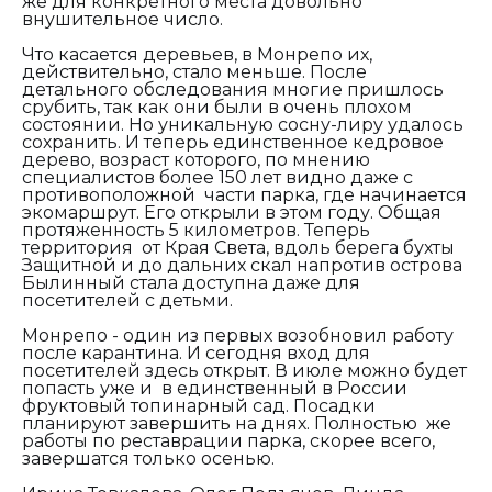
же для конкретного места довольно
внушительное число.
Что касается деревьев, в Монрепо их,
действительно, стало меньше. После
детального обследования многие пришлось
срубить, так как они были в очень плохом
состоянии. Но уникальную сосну-лиру удалось
сохранить. И теперь единственное кедровое
дерево, возраст которого, по мнению
специалистов более 150 лет видно даже с
противоположной части парка, где начинается
экомаршрут. Его открыли в этом году. Общая
протяженность 5 километров. Теперь
территория от Края Света, вдоль берега бухты
Защитной и до дальних скал напротив острова
Былинный стала доступна даже для
посетителей с детьми.
Монрепо - один из первых возобновил работу
после карантина. И сегодня вход для
посетителей здесь открыт. В июле можно будет
попасть уже и в единственный в России
фруктовый топинарный сад. Посадки
планируют завершить на днях. Полностью же
работы по реставрации парка, скорее всего,
завершатся только осенью.