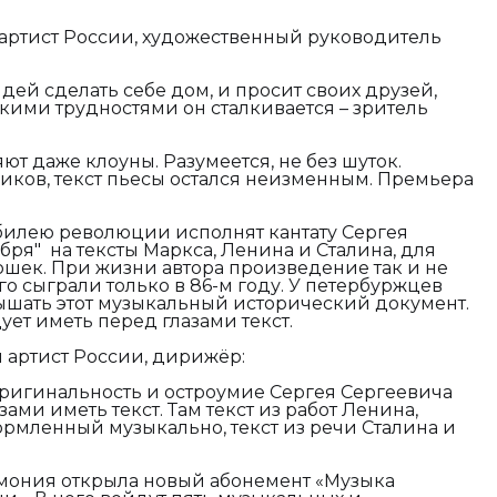
артист России, художественный руководитель
дей сделать себе дом, и просит своих друзей,
акими трудностями он сталкивается – зритель
т даже клоуны. Разумеется, не без шуток.
иков, текст пьесы остался неизменным. Премьера
илею революции исполнят кантату Сергея
ря" на тексты Маркса, Ленина и Сталина, для
мошек. При жизни автора произведение так и не
о сыграли только в 86-м году. У петербуржцев
ышать этот музыкальный исторический документ.
т иметь перед глазами текст.
 артист России, дирижёр:
оригинальность и остроумие Сергея Сергеевича
ами иметь текст. Там текст из работ Ленина,
рмленный музыкально, текст из речи Сталина и
мония открыла новый абонемент «Музыка