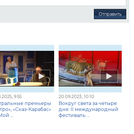
Отправить
1.2025, 9:55
20.09.2023, 10:10
атральные премьеры
Вокруг света за четыре
тро», «Сказ-Карабас»
дня: II международный
ой ...
фестиваль ...