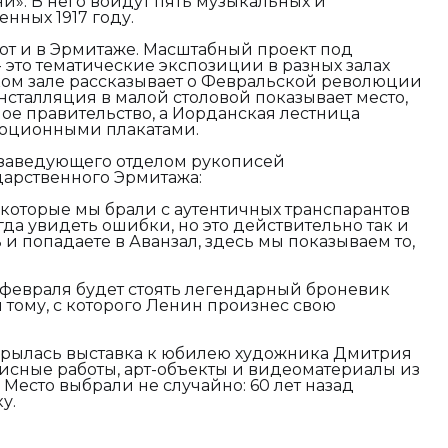
и». В него войдут пять музыкальных и
нных 1917 году.
ют и в Эрмитаже. Масштабный проект под
 это тематические экспозиции в разных залах
ком зале рассказывает о Февральской революции
нсталляция в малой столовой показывает место,
ое правительство, а Иорданская лестница
люционными плакатами.
ь заведующего отделом рукописей
дарственного Эрмитажа:
 которые мы брали с аутентичных транспарантов
да увидеть ошибки, но это действительно так и
и попадаете в Аванзал, здесь мы показываем то,
 февраля будет стоять легендарный броневик
 тому, с которого Ленин произнес свою
рылась выставка к юбилею художника Дмитрия
исные работы, арт-объекты и видеоматериалы из
Место выбрали не случайно: 60 лет назад
у.