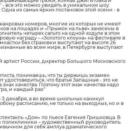
вораживающие трюки, конная джигитовка и
 - все это можно увидеть в уникальном шоу
. Одна из самых ярких постановок этой осени - в
зножанровых номеров, многие из которых не имеют
юков на лошадях и «Прыжок на льве» занесены в
лнитель четырех сальто на одной ходуле в этом
овую награду – «Золотого клоуна» на фестивале в
мнастки без страховки выступают на высоте 26
ризнанные во всем мире, в Петербурге выступают
 артист России, директор Большого Московского
артиста, понимаешь, что ты держишь экзамен
т удостовериться, что братья Запашные - это не
 знак качества. Поэтому этот знак качества надо
ра, и каждый раз."
3 декабря, а во время школьных каникул
обому расписанию, не только на выходных, но и в
 спектакль «Дом» по пьесе Евгения Гришковца. В
й поликлиники – художественный руководитель
ривычном для себя амплуа драматического