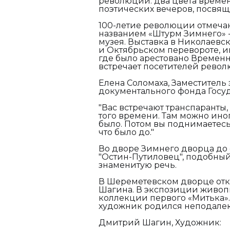
революции: два цвета времен
поэтических вечеров, посвяще
100-летие революции отмеча
названием «Штурм Зимнего» -
музея. Выставка в Николаевс
и Октябрьском перевороте, и
где было арестовано Временн
встречает посетителей рево
Елена Соломаха, Заместител
документального фонда Госу
"Вас встречают транспаранты,
того времени. Там можно иног
было. Потом вы поднимаетесь 
что было до."
Во дворе Зимнего дворца до
"Остин-Путиловец", подобный
знаменитую речь.
В Шереметевском дворце отк
Шагина. В экспозиции живоп
коллекции первого «Митька». 
художник родился неподалек
Дмитрий Шагин, Художник: