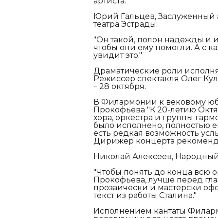
артиста.
Юрий Гальцев, Заслуженный 
театра Эстрады:
"Он такой, полон надежды и и
чтобы они ему помогли. А с к
увидит это."
Драматические роли исполняю
Режиссер спектакля Олег Кул
– 28 октября.
В Филармонии к вековому юб
Прокофьева "К 20-летию Октяб
хора, оркестра и группы гар
было исполнено, полностью ег
есть редкая возможность усл
Дирижер концерта рекомендуе
Николай Алексеев, Народный
"Чтобы понять до конца всю 
Прокофьева, лучше перед глаз
прозаически и мастерски офо
текст из работы Сталина."
Исполнением кантаты Филар