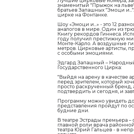
Лучшие цирковые номера, за
знаменитый "Прыжок на льве"
братьев Запашных "Эмоци и..."
цирке на Фонтанке.
Шоу «Эмоци и...» - это 12 ра
аналогов в мире. Один из тр
Книгу рекордов Гиннеса. Испо
году получил престижную мир
Монте-Карло. А воздушные ги
метров. Цирковые артисты, п
с особыми эмоциями.
Эдгард Запашный – Народный
Государственного Цирка:
"Выйдя на арену в качестве 
перед зрителем, который хоче
просто раскрученный бренд, а
подтвердить и сегодня, и завт
Программу можно увидеть до 
представления пройдут по ос
будние дни.
В театре Эстрады премьера –
главной роли врача районно
театра Юрий Гальцев - в неп