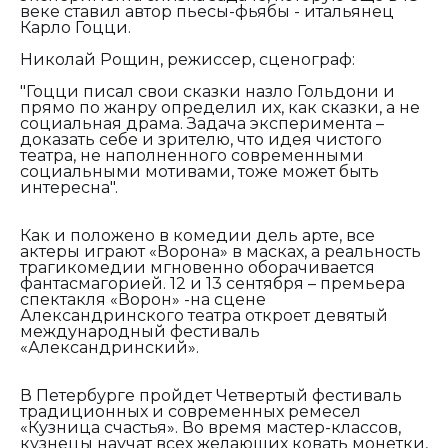
веке ставил автор пьесы-фьябы - итальянец
Карло Гоцци.
Николай Рощин, режиссер, сценограф:
"Гоцци писал свои сказки назло Гольдони и
прямо по жанру определил их, как сказки, а не
социальная драма. Задача эксперимента –
доказать себе и зрителю, что идея чистого
театра, не наполненного современными
социальными мотивами, тоже может быть
интересна".
Как и положено в комедии дель арте, все
актеры играют «Ворона» в масках, а реальность
трагикомедии мгновенно оборачивается
фантасмагорией. 12 и 13 сентября – премьера
спектакля «Ворон» -на сцене
Александринского театра откроет девятый
международный фестиваль
«Александринский».
В Петербурге пройдет Четвертый фестиваль
традиционных и современных ремесел
«Кузница счастья». Во время мастер-классов,
кузнецы научат всех желающих ковать монетки,