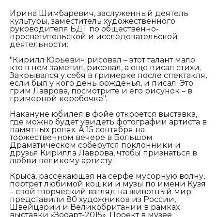
Ирина Шимбаревич, заслуженный деятель
культуры, заместитель художественного
руководителя БДТ по общественно-
просветительской и исследовательской
деятельности:
"Кирилл Юрьевич рисовал – этот талант мало
кто в нем заметил, рисовал, а еще писал стихи.
Закрывался у себя в гримерке после спектакля,
если был у кого день рожденья, и писал. Это
грим Лаврова, посмотрите и его рисунок – в
гримерной коробочке".
Накануне юбилея в фойе откроется выставка,
где можно будет увидеть фотографии артиста в
памятных ролях. А 15 сентября на
торжественном вечере в Большом
Драматическом соберутся поклонники и
друзья Кирилла Лаврова, чтобы признаться в
любви великому артисту.
Крыса, рассекающая на серфе мусорную волну,
портрет любимой кошки и музы по имени Кузя
– свой творческий взгляд на животный мир
представили 80 художников из России,
Швейцарии и Великобритании в рамках
выставки «Зооарт-2015». Проект в музее