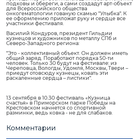
подковы и обереги, а сами создадут арт-объект
для Всероссийского общества
онкогематологии rованую скамью "Улыбка". К
ее оформлению приложат руку и сердце все
участники фестиваля.
Василий Кондуров, президент Гильдии
кузнецов и художников по металлу СПб и
Северо-Западного региона:
"Это - коллективный объект. Он должен иметь
общий заряд. Поработают порядка 50-ти
человек. Только 30 будут на фестивале: из
Череповца, Вологды, Удомля, Москвы, Твери –
приедут отовсюду кузнецы, ковать эти
раскаленные сердца – листики".
13 сентября в 10.30 фестиваль «Кузница
счастья» в Приморском парке Победы на
Крестовском начнется со спортивной
разминки, ведь ковка - не для слабаков.
Комментарии