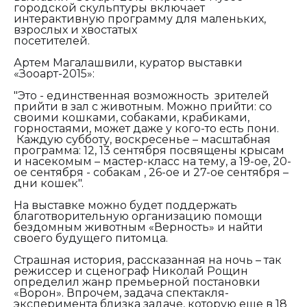
городской скульптуры включает
интерактивную программу для маленьких,
взрослых и хвостатых
посети
Артем Магалашвили, куратор выставки
«Зооарт-2015»:
"Это - единственная возможность зрителей
прийти в зал с животным. Можно прийти: со
своими кошками, собаками, крабиками,
горностаями, может даже у кого-то есть пони.
Каждую субботу, воскресенье – масштабная
программа: 12, 13 сентября посвящены крысам
и насекомым – мастер-класс на тему, а 19-ое, 20-
ое сентября - собакам , 26-ое и 27-ое сентября –
дни кошек".
На выставке можно будет поддержать
благотворительную организацию помощи
бездомным животным «Верность» и найти
своего будущего питомца.
Страшная история, рассказанная на ночь – так
режиссер и сценограф Николай Рощин
определил жанр премьерной постановки
«Ворон». Впрочем, задача спектакля-
эксперимента близка задаче, которую еще в 18