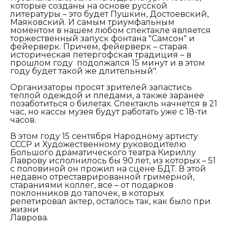
которые созданы на основе русской
литературы – это будет Пушкин, Достоевский,
Маяковский. И самым триумфальным
моментом в нашем любом спектакле является
торжественный запуск фонтана "Самсон" и
фейерверк. Причем, фейерверк – старая
историческая петергофская традиция – в
прошлом году подолжался 15 минут и в этом
году будет такой же длительный".
Организаторы просят зрителей запастись
теплой одеждой и пледами, а также заранее
позаботиться о билетах. Спектакль начнется в 21
час, но кассы музея будут работать уже с 18-ти
часов.
В этом году 15 сентября Народному артисту
СССР и Художественному руководителю
Большого драматического театра Кириллу
Лаврову исполнилось бы 90 лет, из которых – 51
с половиной он прожил на сцене БДТ. В этой
недавно отреставрированной гримерной,
стараниями коллег, все – от подарков
поклонников до тапочек, в которых
репетировал актер, осталось так, как было при
жизни
Лаврова.