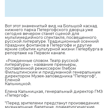
Вот этот знаменитый вид на Большой каскад
нижнего парка Петергофского дворца уже
сегодня вечером станет сценой для
мультимедийного спектакля, посвященного
русской литературе. Традиционный осенний
праздник фонтанов в Петергофе и другие
яркие события культурной жизни Петербурга в
репортаже на Первом канале.
«Рожденные словом. Театр русской
литературы» - название премьеры,
поставленной режиссером Глебом
Фильштинским и придуманной генеральным
директором Музея-заповедника "Петергоф",
Еленой
Кальницко
Елена Кальницкая, генеральный директор ГМЗ
«Петергоф»:
"Перед зрителями предстанут произведения:
музыкальные, балетные, драматургические,