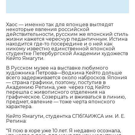
Хаос — именно так для японцев выглядят
некоторые явления российской
действительности, русским же японский стиль
жизни кажется чересчур педантичным. Истина
находится где-то посередине и о ней как
никому известно единственной японской
студентке Петербургской Академии художеств
Кейто Ямагути.
В Русском музее на выставке любимого
художника Петрова—Водкина Кейто дольше
всего задерживается около набросков. Япония
— страна графики, поэтому, поступив в
Академию Репина, уже через год Кейто
перешла с живописного отделения на
графическое. Созерцать и вживаться в линию,
предмет, явление — тоже черта японского
характера.
Кейто Ямагути, студентка СПбГАИЖСА им. И. Е.
Репина:
"Я пою в хоре уже 10 лет. Я недавно осознала,