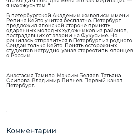
что когда я пою, для меня это как медитация —
я нахожусь там..."
В петербургской Академии живописи имени
Репина Кейто учится бесплатно. Петербург
предложил японской стороне принять
одаренных молодых художников из районов,
пострадавших от аварии на Фукусиме. Но
решилась отправиться в Петербург из родного
Сендай только Кейто. Понять осторожных
студентов нетрудно, узнав стереотипы японцев
о России...
Анастасия Тамило. Максим Беляев. Татьяна
Осипова. Владимир Пивнев. Первый канал.
Петербург.
.
Комментарии