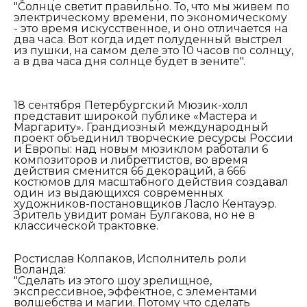
"Солнце светит правильно. То, что мы живем по
электрическому времени, по экономическому
- это время искусственное, и оно отличается на
два часа. Вот когда идет полуденный выстрел
из пушки, на самом деле это 10 часов по солнцу,
а в два часа дня солнце будет в зените".
18 сентября Петербургский Мюзик-холл
представит широкой публике «Мастера и
Маргариту». Грандиозный международный
проект объединил творческие ресурсы России
и Европы: над новым мюзиклом работали 6
композиторов и либреттистов, во время
действия сменится 66 декораций, а 666
костюмов для масштабного действия создавал
один из выдающихся современных
художников-постановщиков Ласло Кентауэр.
Зритель увидит роман Булгакова, но не в
классической трактовке.
Ростислав Колпаков, Исполнитель роли
Воланда:
"Сделать из этого шоу зрелищное,
экспрессивное, эффектное, с элементами
волшебства и магии. Потому что сделать