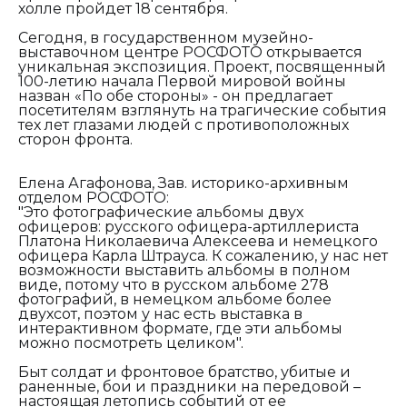
холле пройдет 18 сентября.
Сегодня, в государственном музейно-
выставочном центре РОСФОТО открывается
уникальная экспозиция. Проект, посвященный
100-летию начала Первой мировой войны
назван «По обе стороны» - он предлагает
посетителям взглянуть на трагические события
тех лет глазами людей с противоположных
сторон фронта.
Елена Агафонова, Зав. историко-архивным
отделом РОСФОТО:
"Это фотографические альбомы двух
офицеров: русского офицера-артиллериста
Платона Николаевича Алексеева и немецкого
офицера Карла Штрауса. К сожалению, у нас нет
возможности выставить альбомы в полном
виде, потому что в русском альбоме 278
фотографий, в немецком альбоме более
двухсот, поэтом у нас есть выставка в
интерактивном формате, где эти альбомы
можно посмотреть целиком".
Быт солдат и фронтовое братство, убитые и
раненные, бои и праздники на передовой –
настоящая летопись событий от ее