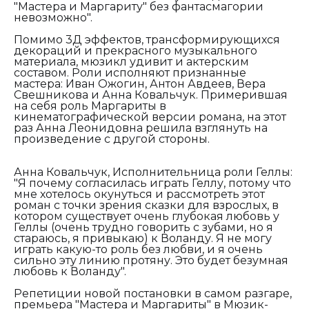
"Мастера и Маргариту" без фантасмагории
невозможно".
Помимо 3Д эффектов, трансформирующихся
декораций и прекрасного музыкального
материала, мюзикл удивит и актерским
составом. Роли исполняют признанные
мастера: Иван Ожогин, Антон Авдеев, Вера
Свешникова и Анна Ковальчук. Примерившая
на себя роль Маргариты в
кинематографической версии романа, на этот
раз Анна Леонидовна решила взглянуть на
произведение с другой стороны.
Анна Ковальчук, Исполнительница роли Геллы:
"Я почему согласилась играть Геллу, потому что
мне хотелось окунуться и рассмотреть этот
роман с точки зрения сказки для взрослых, в
котором существует очень глубокая любовь у
Геллы (очень трудно говорить с зубами, но я
стараюсь, я привыкаю) к Воланду. Я не могу
играть какую-то роль без любви, и я очень
сильно эту линию протяну. Это будет безумная
любовь к Воланду".
Репетиции новой постановки в самом разгаре,
премьера "Мастера и Маргариты" в Мюзик-