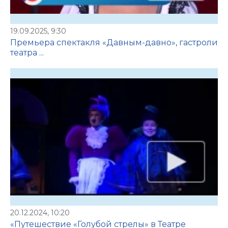
19.09.2025, 9:30
Премьера спектакля «Давным-давно», гастроли
театра ...
20.12.2024, 10:20
«Путешествие «Голубой стрелы» в Театре