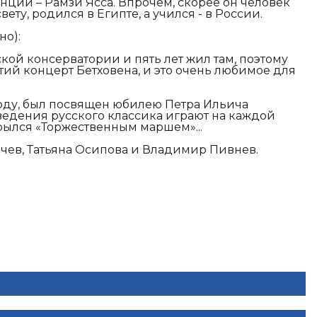
ции – Рамзи Ясса. Впрочем, скорее он человек
вету, родился в Египте, а учился - в России.
но):
ской консерватории и пять лет жил там, поэтому
тий концерт Бетховена, и это очень любимое для
году, был посвящен юбилею Петра Ильича
зведения русского классика играют на каждой
крылся «Торжественным маршем»...
чев, Татьяна Осипова и Владимир Пивнев.