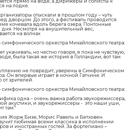
ается прямо на воде, а дирижеры и солисты к
я на лодке.
рганизаторы отыскали в прошлом году – чуть
ед дворцом. До этого, а фестиваль проводится
ремя кочевала вдоль берега озера. Понтонные
 дня. Несмотря на внушительный вес,
ается на волнах
 симфонического оркестра Михайловского театра:
 укачивать, но честно говоря, я пока не чувствую,
воде, была такая же история в Голландии, вот там
уплению не повредит, уверены в Симфоническом
а. Он впервые играет в ночной Гатчине. И
 от зрителей.
 симфонического оркестра Михайловского театра:
ифика одна – очень важна работа звукорежиссера,
овой акустики, и звукорежиссеры - это наши уши,
т там."
ия Жорж Бизе, Морис Равель и Бетховен.
звучит любимая всеми классика в исполнении
ров и иностранных гостей. За фортепиано –