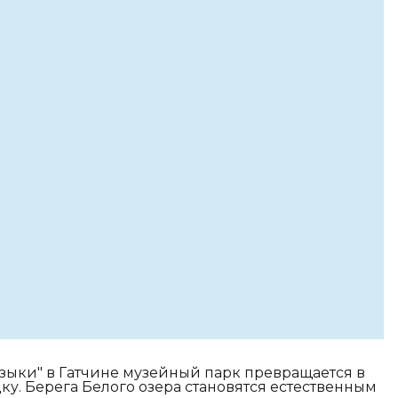
зыки" в Гатчине музейный парк превращается в
. Берега Белого озера становятся естественным