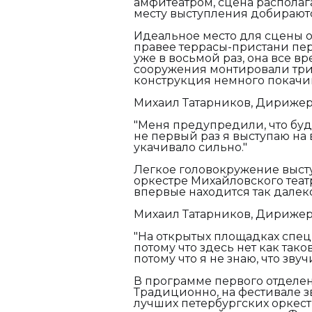
амфитеатром, сцена располаг
месту выступления добираютс
Идеальное место для сцены о
правее террасы-пристани пер
уже в восьмой раз, она все в
сооружения монтировали три
конструкция немного покачив
Михаил Татарников, Дирижер
"Меня предупредили, что будет
не первый раз я выступаю на 
укачивало сильно."
Легкое головокружение выст
оркестре Михайловского театр
впервые находится так далеко
Михаил Татарников, Дирижер
"На открытых площадках спец
потому что здесь нет как так
потому что я не знаю, что звучи
В программе первого отделен
Традиционно, на фестивале 
лучших петербургских оркест