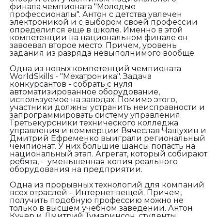
финала чемпионата "Молодые
профессионалы". Антон с детства увлечен
электроникой и с выбором своей профессии
определился еще в школе. Именно в этой
компетенции на национальном финале он
завоевал второе место. Причем, уровень
задания из разряда невыполнимого вообще.
Одна из новых компетенций чемпионата
WorldSkills
- "Мехатроника". Задача
конкурсантов - собрать с нуля
автоматизированное оборудование,
используемое на заводах. Помимо этого,
участники должны устранить неисправности и
запрограммировать систему управления.
Третьекурсники технического колледжа
управления и коммерции Вячеслав Чащухин и
Дмитрий Ефременко выиграли региональный
чемпионат. У них большие шансы попасть на
национальный этап. Агрегат, который собирают
ребята, - уменьшенная копия реального
оборудования на предприятии.
Одна из прорывных технологий для компаний
всех отраслей – Интернет вещей. Причем,
получить подобную профессию можно не
только в высшем учебном заведении. Антон
Кучер и Дмитрий Тумаринсон, студенты