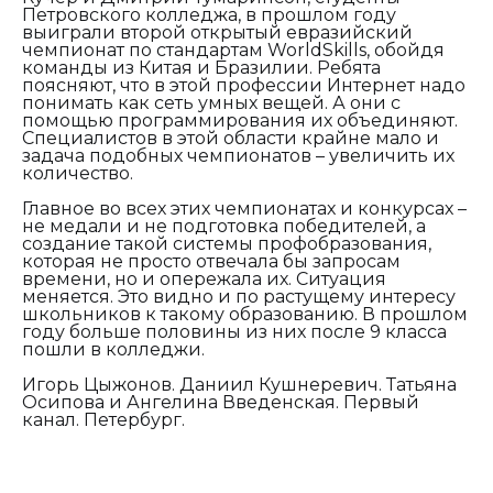
Петровского колледжа, в прошлом году
выиграли второй открытый евразийский
чемпионат по стандартам
WorldSkills
, обойдя
команды из Китая и Бразилии. Ребята
поясняют, что в этой профессии Интернет надо
понимать как сеть умных вещей. А они с
помощью программирования их объединяют.
Специалистов в этой области крайне мало и
задача подобных чемпионатов – увеличить их
количество.
Главное во всех этих чемпионатах и конкурсах –
не медали и не подготовка победителей, а
создание такой системы профобразования,
которая не просто отвечала бы запросам
времени, но и опережала их. Ситуация
меняется. Это видно и по растущему интересу
школьников к такому образованию. В прошлом
году больше половины из них после 9 класса
пошли в колледжи.
Игорь Цыжонов. Даниил Кушнеревич. Татьяна
Осипова и Ангелина Введенская. Первый
канал. Петербург.