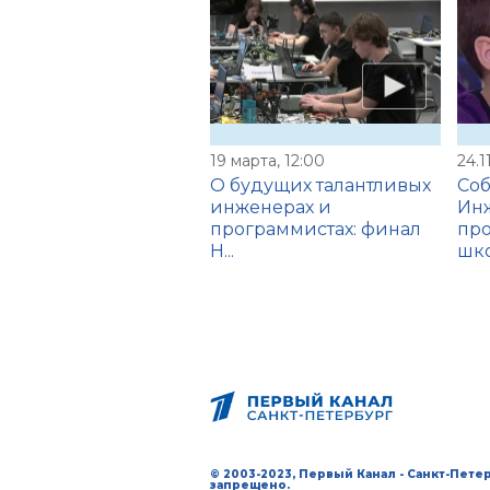
19 марта, 12:00
24.1
О будущих талантливых
Соб
инженерах и
Ин
программистах: финал
про
Н...
шко
© 2003-2023, Первый Канал - Санкт-Пет
запрещено.