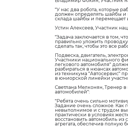
Владимир Фокин, Участник н
"У нас два робота, которые р
должен определять шайбы и п
склада шайбы и перемещает и
Устин Алексеев, Участник на
"Задача заключается в том, чт
правильно уложить проводку
сделать так, чтобы это все ра
Подвеска, двигатель, электр
Участники национального фи
легкового автомобиля" должн
разбираться в нюансах автом
из техникума "Автосервис" пр
в юниорской линейки участни
Светлана Мелконян, Тренер в
автомобилей":
"Ребята очень сильно мотиви
Задание очень сложное. Как 
невыполнимое и с трудом вы
практически в условиях жест
восстановить автомобиль из 
агрегата, обеспечив полную б