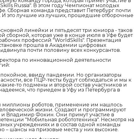
орную команду города, которая примет участие в
ills Russia". В этом году Чемпионат молодых
е. Сборная команда представит Петербург почти
. И это лучшие из лучших, прошедшие отборочные
основной линейки и пятьдесят три юниора - таков
й сборной, которая уже в конце июля в Уфе будет
абочих профессий "WorldSkills". Презентация
становке прошла в Академии цифровых
выдвинула почти половину всех конкурсантов.
иректора по инновационной деятельности
гий:
спокойное, ввиду пандемии. Но организаторы
опасности, все ПЦР-тесты будут соблюдаться и мы к
и какие-то подмены и второй состав участников и
надеемся, что приедем в Уфу из Петербурга в
я миллионы роботов, применение им нашлось
человеческой жизни. Создают и программируют
в и Владимир Фокин. Они примут участие в
етенции "Мобильная робототехника". Несмотря на
разных учреждениях и в состав одной команды
 – шансы на призовые места у них высокие.