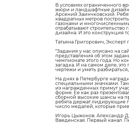
В условиях ограниченного вр
жюри и ландшафтные дизайне
Арсений Заинчковский. Ребя
квадратных метров построит
газонами и многочисленными
отрабатывают строительство 
дизайна. И это конструкция т
Татьяна Григорович, Эксперт
"Задания у нас описано на сайт
представления об этом задан
чемпионате этого года. Но ко
загадка. И на самом деле, это
чертежи и уметь разбираться,
На днях в Петербурге наград
специальными значками. Так
из награжденных примут учас
форме. Ее как раз презентов
сборной высокие шансы на п
ребята держат лидирующие п
число медалей, которые прие
Игорь Цыжонов. Александр Д
Введенская. Первый канал. П