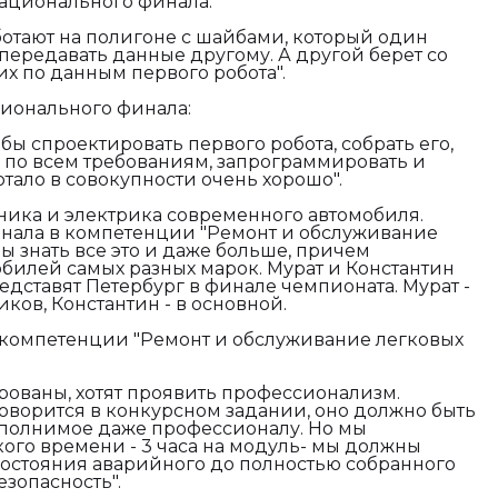
ационального финала:
аботают на полигоне с шайбами, который один
ередавать данные другому. А другой берет со
х по данным первого робота".
ционального финала:
обы спроектировать первого робота, собрать его,
 по всем требованиям, запрограммировать и
ботало в совокупности очень хорошо".
оника и электрика современного автомобиля.
нала в компетенции "Ремонт и обслуживание
ы знать все это и даже больше, причем
обилей самых разных марок. Мурат и Константин
едставят Петербург в финале чемпионата. Мурат -
ков, Константин - в основной.
 компетенции "Ремонт и обслуживание легковых
рованы, хотят проявить профессионализм.
говорится в конкурсном задании, оно должно быть
полнимое даже профессионалу. Но мы
кого времени - 3 часа на модуль- мы должны
состояния аварийного до полностью собранного
езопасность".