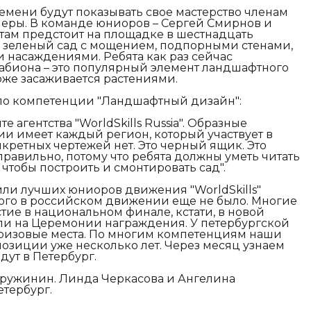
емени будут показывать свое мастерство членам
ры. В команде юниоров – Сергей Смирнов и
там предстоит на площадке в шестнадцать
ь зеленый сад с мощением, подпорными стенами,
 насаждениями. Ребята как раз сейчас
габиона – это популярный элемент ландшафтного
оже засаживается растениями.
 по компетенции "Ландшафтный дизайн":
е агентства "WorldSkills Russia". Образные
ии имеет каждый регион, который участвует в
нкретных чертежей нет. Это черный ящик. Это
 правильно, потому что ребята должны уметь читать
 чтобы построить и смонтировать сад".
или лучших юниоров движения "WorldSkills"
ого в российском движении еще не было. Многие
тие в национальном финале, кстати, в новой
али на Церемонии награждения. У петербургской
ризовые места. По многим компетенциям наши
озиции уже несколько лет. Через месяц узнаем
дут в Петербург.
ружинин. Линда Черкасова и Ангелина
етербург.