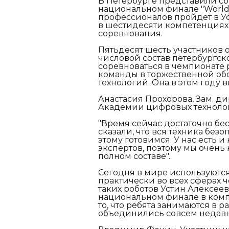
В Петербурге представили сб
национальном финале "WorldSk
профессионалов пройдет в Уф
в шестидесяти компетенциях
соревнования.
Пятьдесят шесть участников 
числовой состав петербургско
соревноваться в чемпионате р
команды в торжественной об
технологий. Она в этом году 
Анастасия Прохорова, Зам. д
Академии цифровых техноло
"Время сейчас достаточно бе
сказали, что вся техника без
этому готовимся. У нас есть 
экспертов, поэтому мы очень 
полном составе".
Сегодня в мире используютс
практически во всех сферах 
таких роботов Устин Алексее
национальном финале в комп
то, что ребята занимаются в 
объединились совсем недавно