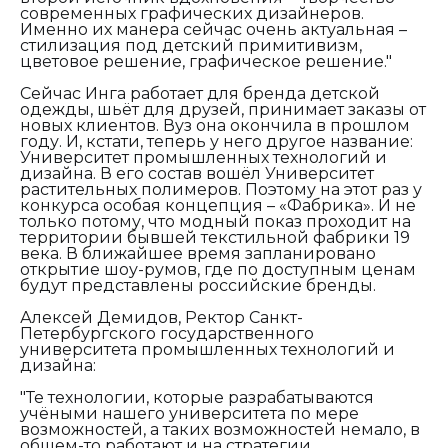
современных графических дизайнеров.
Именно их манера сейчас очень актуальная –
стилизация под детский примитивизм,
цветовое решение, графическое решение."
Сейчас Инга работает для бренда детской
одежды, шьёт для друзей, принимает заказы от
новых клиентов. Вуз она окончила в прошлом
году. И, кстати, теперь у него другое название:
Университет промышленных технологий и
дизайна. В его состав вошёл Университет
растительных полимеров. Поэтому на этот раз у
конкурса особая концепция – «Фабрика». И не
только потому, что модный показ проходит на
территории бывшей текстильной фабрики 19
века. В ближайшее время запланировано
открытие шоу-румов, где по доступным ценам
будут представлены российские бренды.
Алексей Демидов, Ректор Санкт-
Петербургского государственного
университета промышленных технологий и
дизайна:
"Те технологии, которые разрабатываются
учёными нашего университета по мере
возможностей, а таких возможностей немало, в
общем-то работают и на стратегии