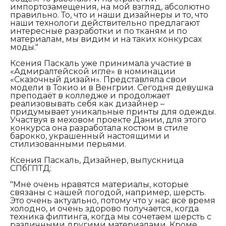
импортозамещения, на мой взгляд, абсолютно
правильно. То, что и наши дизайнеры и то, что
наши технологи действительно предлагают
интересные разработки и по тканям и по
материалам, мы видим и на таких конкурсах
моды."
Ксения Паскаль уже принимала участие в
«Адмиралтейской игле» в номинации
«Сказочный дизайн». Представляла свои
модели в Токио и в Венгрии. Сегодня девушка
преподаёт в колледже и продолжает
реализовывать себя как дизайнер –
придумывает уникальные принты для одежды.
Участвуя в меховом проекте Дании, для этого
конкурса она разработала костюм в стиле
барокко, украшенный настоящими и
стилизованными перьями.
Ксения Паскаль, Дизайнер, выпускница
СПбГПТД:
"Мне очень нравятся материалы, которые
связаны с нашей погодой, например, шерсть.
Это очень актуально, потому что у нас всё время
холодно, и очень здорово получается, когда
техника филтинга, когда мы сочетаем шерсть с
различными другими материалами. Кроме