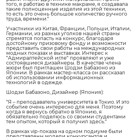
того, я работаю в технике макраме, я создавала
такие полноценные изделия из этой техники,
то есть это очень большое количество ручного
труда, времени."
Участники из Китая, Франции, Польши, Италии,
Германии, из разных уголков нашей страны
стремятся попасть на конкурс, благодаря
достойному призовому фонду и возможности
представить свои работы на международных
модных показах и выставках. Интерес к
"Адмиралтейской игле" проявляют и уже
состоявшиеся дизайнеры. В качестве члена
жюри был приглашен Шодзи Бабазоно из
Японии. В рамках мастер-класса он рассказал
об использовании информационных
технологий в одежде.
Шодзи Бабазоно, Дизайнер (Япония):
"Я – преподаватель университета в Токио. И это
событие очень интересно для меня. Поэтому
когда я вернусь обратно в Японию, я
обязательно поделюсь со своими студентами
тем опытом, который я получил здесь."
В рамках vip-показа на одном подиуме были
представлены модели конкурсантов и