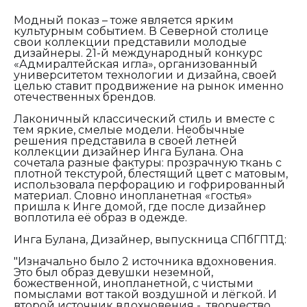
Модный показ – тоже является ярким
культурным событием. В Северной столице
свои коллекции представили молодые
дизайнеры. 21-й международный конкурс
«Адмиралтейская игла», организованный
университетом технологии и дизайна, своей
целью ставит продвижение на рынок именно
отечественных брендов.
Лаконичный классический стиль и вместе с
тем яркие, смелые модели. Необычные
решения представила в своей летней
коллекции дизайнер Инга Булана. Она
сочетала разные фактуры: прозрачную ткань с
плотной текстурой, блестящий цвет с матовым,
использовала перфорацию и гофрированный
материал. Словно инопланетная «гостья»
пришла к Инге домой, где после дизайнер
воплотила её образ в одежде.
Инга Булана, Дизайнер, выпускница СПбГПТД:
"Изначально было 2 источника вдохновения.
Это был образ девушки неземной,
божественной, инопланетной, с чистыми
помыслами вот такой воздушной и лёгкой. И
второй источник вдохновения - творчество