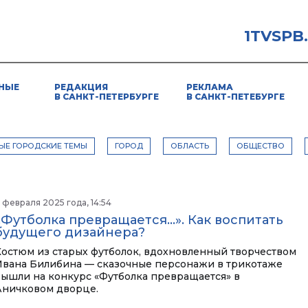
1TVSPB
НЫЕ
РЕДАКЦИЯ
РЕКЛАМА
В САНКТ-ПЕТЕРБУРГЕ
В САНКТ-ПЕТЕБУРГЕ
ЫЕ ГОРОДСКИЕ ТЕМЫ
ГОРОД
ОБЛАСТЬ
ОБЩЕСТВО
1 февраля 2025 года, 14:54
«Футболка превращается...». Как воспитать
будущего дизайнера?
Костюм из старых футболок, вдохновленный творчеством
Ивана Билибина — сказочные персонажи в трикотаже
вышли на конкурс «Футболка превращается» в
Аничковом дворце.