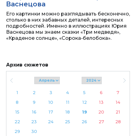
Васнецова
Его картинки можно разглядывать бесконечно,
столько в них забавных деталей, интересных
подробностей. Именно в иллюстрациях Юрия
Васнецова мы знаем сказки «Три медведя»,
«Краденое солнце», «Сорока-белобока».
Архив сюжетов
1
2
3
4
5
6
7
8
9
10
11
12
13
14
15
16
17
18
19
20
21
22
23
24
25
26
27
28
29
30