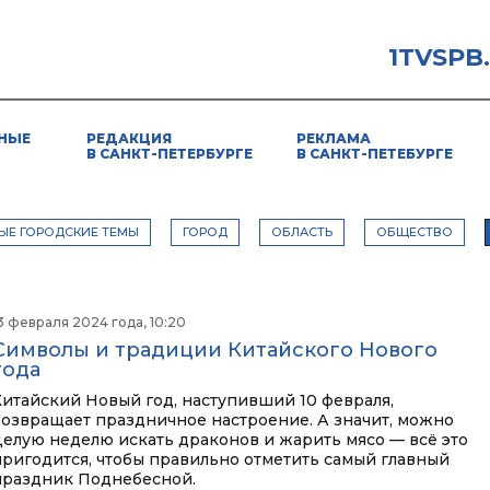
1TVSPB
НЫЕ
РЕДАКЦИЯ
РЕКЛАМА
В САНКТ-ПЕТЕРБУРГЕ
В САНКТ-ПЕТЕБУРГЕ
ЫЕ ГОРОДСКИЕ ТЕМЫ
ГОРОД
ОБЛАСТЬ
ОБЩЕСТВО
3 февраля 2024 года, 10:20
Символы и традиции Китайского Нового
года
Китайский Новый год, наступивший 10 февраля,
возвращает праздничное настроение. А значит, можно
целую неделю искать драконов и жарить мясо — всё это
пригодится, чтобы правильно отметить самый главный
праздник Поднебесной.