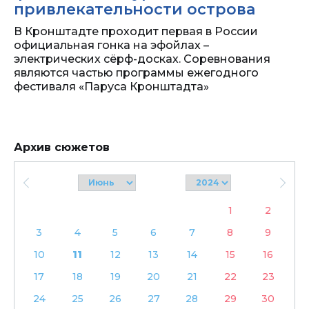
привлекательности острова
В Кронштадте проходит первая в России
официальная гонка на эфойлах –
электрических сёрф-досках. Соревнования
являются частью программы ежегодного
фестиваля «Паруса Кронштадта»
Архив сюжетов
1
2
3
4
5
6
7
8
9
10
11
12
13
14
15
16
17
18
19
20
21
22
23
24
25
26
27
28
29
30