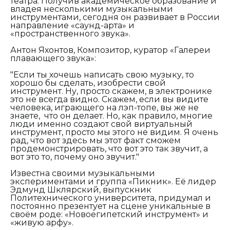
театра. Получив академическое образование и
владея несколькими музыкальными
инструментами, сегодня он развивает в России
направление «саунд-арта» и
«пространственного звука».
Антон Яхонтов, Композитор, куратор «Галереи
плавающего звука»:
"Если ты хочешь написать свою музыку, то
хорошо бы сделать, изобрести свой
инструмент. Ну, просто скажем, в электронике
это не всегда видно. Скажем, если вы видите
человека, играющего на лэп-топе, вы же не
знаете, что он делает. Но, как правило, многие
люди именно создают свой виртуальный
инструмент, просто мы этого не видим. Я очень
рад, что вот здесь мы этот факт сможем
продемонстрировать, что вот это так звучит, а
вот это то, почему оно звучит."
Известна своими музыкальными
экспериментами и группа «Пикник». Её лидер
Эдмунд Шклярский, выпускник
Политехнического университета, придумал и
постоянно презентует на сцене уникальные в
своём роде: «Новоегипетский инструмент» и
«живую арфу».