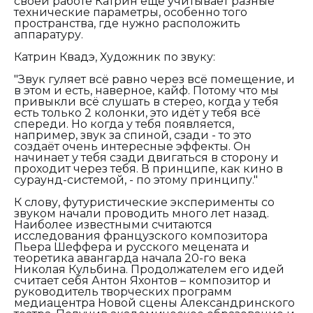
своей работе Катрин ещё учитывает разные
технические параметры, особенно того
пространства, где нужно расположить
аппаратуру.
Катрин Квадэ, Художник по звуку:
"Звук гуляет всё равно через всё помещение, и
в этом и есть, наверное, кайф. Потому что мы
привыкли всё слушать в стерео, когда у тебя
есть только 2 колонки, это идёт у тебя всё
спереди. Но когда у тебя появляется,
например, звук за спиной, сзади - то это
создаёт очень интересные эффекты. Он
начинает у тебя сзади двигаться в сторону и
проходит через тебя. В принципе, как кино в
сураунд-системой, - по этому принципу."
К слову, футуристические эксперименты со
звуком начали проводить много лет назад.
Наиболее известными считаются
исследования французского композитора
Пьера Шеффера и русского мецената и
теоретика авангарда начала 20-го века
Николая Кульбина. Продолжателем его идей
считает себя Антон Яхонтов – композитор и
руководитель творческих программ
медиацентра Новой сцены Александринского