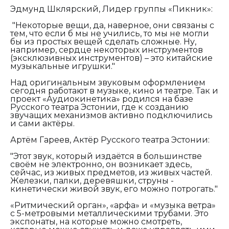
Эдмунд Шклярский, Лидер группы «Пикник»:
"
Некоторые вещи, да, наверное, они связаны с
тем, что если б мы не учились, то мы не могли
бы из простых вещей сделать сложные. Ну,
например, сердце некоторых инструментов
(эксклюзивных инструментов) – это китайские
музыкальные игрушки."
Над оригинальным звуковым оформлением
сегодня работают в музыке, кино и театре. Так и
проект «Аудиокинетика» родился на базе
Русского театра Эстонии, где к созданию
звучащих механизмов активно подключились
и сами актёры.
Артём Гареев, Актёр Русского театра Эстонии:
"Этот звук, который издаётся в большинстве
своём не электронно, он возникает здесь,
сейчас, из живых предметов, из живых частей.
Железки, палки, деревяшки, струны -
кинетически живой звук, его можно потрогать."
«Ритмический орган», «арфа» и «музыка ветра»
с 5-метровыми металлическими трубами. Это
экспонаты, на которые можно смотреть,