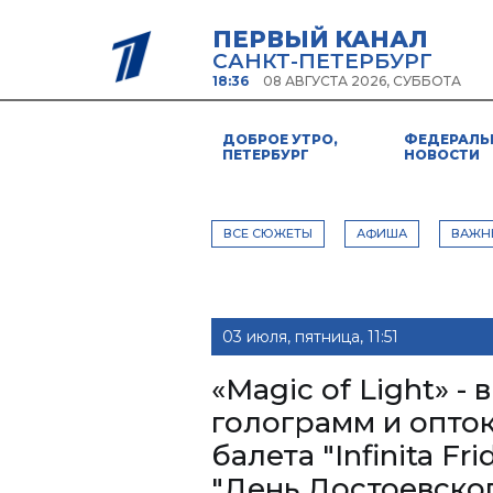
ПЕРВЫЙ КАНАЛ
САНКТ-ПЕТЕРБУРГ
18:36
08 АВГУСТА 2026, СУББОТА
ДОБРОЕ УТРО,
ФЕДЕРАЛЬ
ПЕТЕРБУРГ
НОВОСТИ
ВСЕ СЮЖЕТЫ
АФИША
ВАЖН
03 июля, пятница, 11:51
«Magic of Light» -
голограмм и опто
балета "Infinita F
"День Достоевско