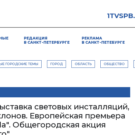
1TVSPB
НЫЕ
РЕДАКЦИЯ
РЕКЛАМА
В САНКТ-ПЕТЕРБУРГЕ
В САНКТ-ПЕТЕБУРГЕ
ЫЕ ГОРОДСКИЕ ТЕМЫ
ГОРОД
ОБЛАСТЬ
ОБЩЕСТВО
 выставка световых инсталляций,
клонов. Европейская премьера
rida". Общегородская акция
го"