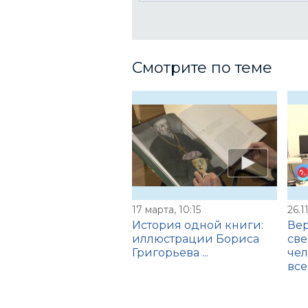
Смотрите по теме
17 марта, 10:15
26.1
История одной книги:
Вер
иллюстрации Бориса
св
Григорьева ...
чел
все .