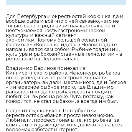
Для Петербурга и окрестностей корюшка, да и
вообще рыба и всё, что с ней связано, - это не
только своего рода визитная карточка, но и
неотъемлемая часть гастрономической
культуры и важный сегмент
экономики.Поэтому большой областной
фестиваль «Корюшка идёт!» в Новой Ладоге
напрашивался сам собой. Рыбные традиции,
культура и рыбохозяйственные технологии – в
репортаже на Первом канале.
Владимир Баринов приехал из
Кингисеппского района. На конкурс рыбаков
он не успел, но и не расстроился: снасти
организаторы выдали, места много, да и Волхов
– интересное рыбное место, где Владимир
раньше никогда не рыбачил, хотя поудить
любит. Он вырос на реке Луга, поэтому, как
говорится, не стал рыбаком, а всегда им был.
Подсчитать, сколько в Петербурге и
окрестностях рыбаков, просто невозможно.
Любители, профессионалы, те, кто рыбачат за
компанию и даже дети, хотя далеко не на всех
водоёмах работает интернет.