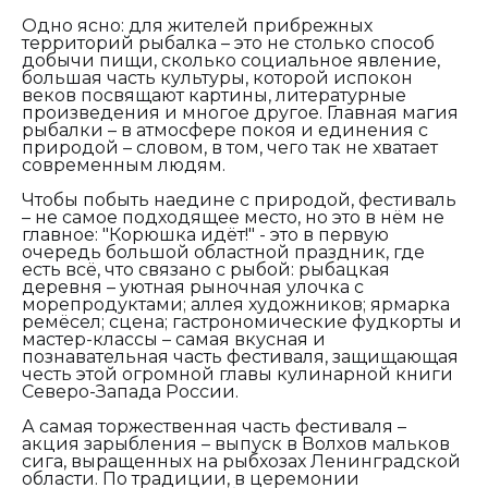
Одно ясно: для жителей прибрежных
территорий рыбалка – это не столько способ
добычи пищи, сколько социальное явление,
большая часть культуры, которой испокон
веков посвящают картины, литературные
произведения и многое другое. Главная магия
рыбалки – в атмосфере покоя и единения с
природой – словом, в том, чего так не хватает
современным людям.
Чтобы побыть наедине с природой, фестиваль
– не самое подходящее место, но это в нём не
главное: "Корюшка идёт!" - это в первую
очередь большой областной праздник, где
есть всё, что связано с рыбой: рыбацкая
деревня – уютная рыночная улочка с
морепродуктами; аллея художников; ярмарка
ремёсел; сцена; гастрономические фудкорты и
мастер-классы – самая вкусная и
познавательная часть фестиваля, защищающая
честь этой огромной главы кулинарной книги
Северо-Запада России.
А самая торжественная часть фестиваля –
акция зарыбления – выпуск в Волхов мальков
сига, выращенных на рыбхозах Ленинградской
области. По традиции, в церемонии