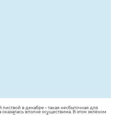
й листвой в декабре – такая несбыточная для
а оказалась вполне осуществима. В этом зелёном