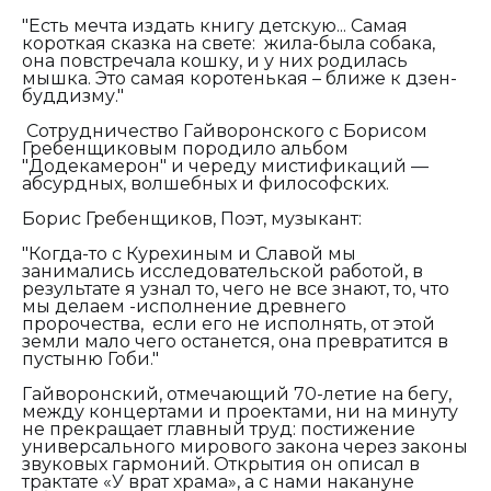
"Есть мечта издать книгу детскую... Самая
короткая сказка на свете: жила-была собака,
она повстречала кошку, и у них родилась
мышка. Это самая коротенькая – ближе к дзен-
буддизму."
Сотрудничество Гайворонского с Борисом
Гребенщиковым породило альбом
"Додекамерон" и череду мистификаций —
абсурдных, волшебных и философских.
Борис Гребенщиков, Поэт, музыкант:
"Когда-то с Курехиным и Славой мы
занимались исследовательской работой, в
результате я узнал то, чего не все знают, то, что
мы делаем -исполнение древнего
пророчества, если его не исполнять, от этой
земли мало чего останется, она превратится в
пустыню Гоби."
Гайворонский, отмечающий 70-летие на бегу,
между концертами и проектами, ни на минуту
не прекращает главный труд: постижение
универсального мирового закона через законы
звуковых гармоний. Открытия он описал в
трактате «У врат храма», а с нами накануне