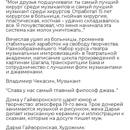
"Мои друзья подшучивали: ты самый лучший
хирург среди музыкантов и самый лучший
музыкант среди хирургов. Отработал 15 лет
хирургом в больнице, гнойная хирургия,
пластическая, костная – удачно складывалось
все. Я почувствовал, что меня начинала эта
система как молох уничтожать..."
Вячеслав ушел из больницы, променяв
стабильный заработок на свободу творчества.
Разнообразнейшего. Набор курса «театра
музыкальных импровизаций» в Театральной
академии, написание цикла произведений к
картинам Шагала, транскрипции Баха и
сотрудничество с лучшими фолк музыкантами
и джазменами.
Владимир Чекасин, Музыкант:
"Слава у нас самый главный философ джаза..."
Дома у Гайворонского царят юмор и
творчество: атмосфера 19-го века. Трое дочерей
занимаются музыкой и рисунком, жена Дарья
делает изысканную керамику и иллюстрации к
сказкам, которые на досуге пишет муж.
Дарья Гайворонская, Художник: