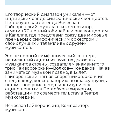
Его творческий диапазон уникален — от
индийских раг до симфонических концертов.
Петербургская легенда Вячеслав
Гайворонский, музыкант и композитор,
отметил 70-летний юбилей в июне концертом
в Капелле, где представил сразу две мировые
премьеры с симфоническим оркестром и
своих лучших и талантливых друзей-
музыкантов.
Это не первый симфонический концерт,
написанный одним из лучших джазовых
музыкантов страны, создателем знаменитого
трио Гайворонский—Волков—Кондаков. Начав
заниматься музыкой поздно, в 12 лет,
Гайворонский нагнал сверстников, окончил
спец. школу, консерваторию по классу трубы, а
потом… поступил в мед. институт и стал
единственным в Петербурге хирургом,
работавшим по совместительству в Театре
Музкомедии.
Вячеслав Гайворонский, Композитор,
музыкант: