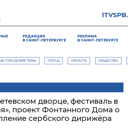
1TVSPB
Е
НЫЕ
РЕДАКЦИЯ
РЕКЛАМА
В САНКТ-ПЕТЕРБУРГЕ
В САНКТ-ПЕТЕБУРГЕ
ЫЕ ГОРОДСКИЕ ТЕМЫ
ГОРОД
ОБЛАСТЬ
ОБЩЕСТВО
етевском дворце, фестиваль в
я», проект Фонтанного Дома о
пление сербского дирижёра