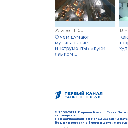
27 июля, 11:00
13 м
О чём думают
Как
музыкальные
тво
инструменты? Звуки
ху
языком ...
© 2003-2023, Первый Канал - Санкт-Пет
запрещено.
При согласованном использовании мате
Код для вставки в блоги и другие ресу