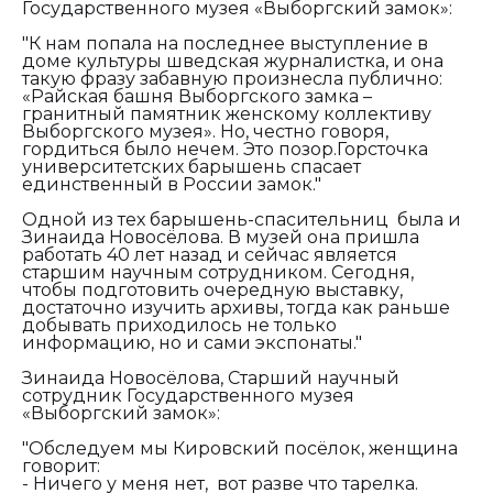
Государственного музея «Выборгский замок»:
"К нам попала на последнее выступление в
доме культуры шведская журналистка, и она
такую фразу забавную произнесла публично:
«Райская башня Выборгского замка –
гранитный памятник женскому коллективу
Выборгского музея». Но, честно говоря,
гордиться было нечем. Это позор.Горсточка
университетских барышень спасает
единственный в России замок."
Одной из тех барышень-спасительниц была и
Зинаида Новосёлова. В музей она пришла
работать 40 лет назад и сейчас является
старшим научным сотрудником. Сегодня,
чтобы подготовить очередную выставку,
достаточно изучить архивы, тогда как раньше
добывать приходилось не только
информацию, но и сами экспонаты."
Зинаида Новосёлова, Старший научный
сотрудник Государственного музея
«Выборгский замок»:
"Обследуем мы Кировский посёлок, женщина
говорит:
- Ничего у меня нет, вот разве что тарелка.