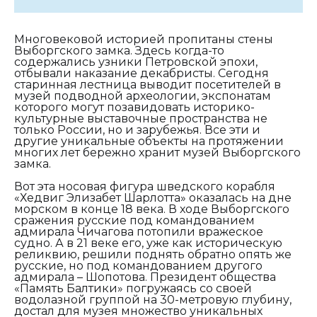
Многовековой историей пропитаны стены
Выборгского замка. Здесь когда-то
содержались узники Петровской эпохи,
отбывали наказание декабристы. Сегодня
старинная лестница выводит посетителей в
музей подводной археологии, экспонатам
которого могут позавидовать историко-
культурные выставочные пространства не
только России, но и зарубежья. Все эти и
другие уникальные объекты на протяжении
многих лет бережно хранит музей Выборгского
замка.
Вот эта носовая фигура шведского корабля
«Хедвиг Элизабет Шарлотта» оказалась на дне
морском в конце 18 века. В ходе Выборгского
сражения русские под командованием
адмирала Чичагова потопили вражеское
судно. А в 21 веке его, уже как историческую
реликвию, решили поднять обратно опять же
русские, но под командованием другого
адмирала – Шопотова. Президент общества
«Память Балтики» погружаясь со своей
водолазной группой на 30-метровую глубину,
достал для музея множество уникальных