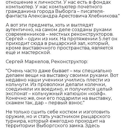
отношение к личности. У нас есть в фондах
компьютер. У нас компьютер почётного
гражданина города Выборга – писателя-
фантаста Александра Арестовича Хлебникова."
А вот эти предметы, хоть и выглядят
аутентично, на самом деле созданы руками
современников – местных реконструкторов.
Сергей – один из них. На протяжении 5 лет он
приходит сюда в рыцарский зал, который,
кроме выставочного пространства, является
ещё и мастерской.
Сергей Маркелов, Реконструктор:
"Очень часто даже бывает – мы специально
делаем вещи на выставку своими руками. Вот
недавно наши ученики учились плести из
кольчуги. Из проволоки делали колечки,
соединяли их воедино, и получился целый
экспонат – кольчужный капюшон «койф».
Конечно же, они его подарили на выставку,
скажем так, дар – первый взнос."
Не только сшить себе костюм и изготовить
оружие, но и стать участником рыцарского
турнира, который ежегодно проходит на
территории Выборгского замка. Здесь