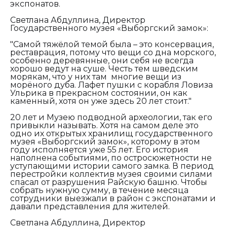
экспонатов.
Светлана Абдуллина, Директор
Государственного музея «Выборгский замок»:
"Самой тяжёлой темой была – это консервация,
реставрация, потому что вещи со дна морского,
особенно деревянные, они себя не всегда
хорошо ведут на суше. Честь тем шведским
морякам, что у них там многие вещи из
морёного дуба. Лафет пушки с корабля Ловиза
Ульрика в прекрасном состоянии, он как
каменный, хотя он уже здесь 20 лет стоит."
20 лет и Музею подводной археологии, так его
привыкли называть. Хотя на самом деле это
одно их открытых хранилищ государственного
музея «Выборгский замок», которому в этом
году исполняется уже 55 лет. Его история
наполнена событиями, по остросюжетности не
уступающими истории самого замка. В период
перестройки коллектив музея своими силами
спасал от разрушения Райскую башню. Чтобы
собрать нужную сумму, в течение месяца
сотрудники выезжали в район с экспонатами и
давали представления для жителей.
Светлана Абдуллина, Директор