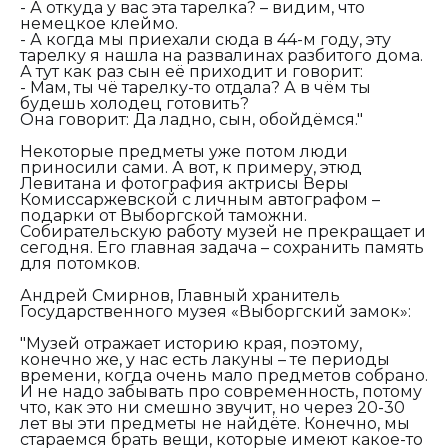
- А откуда у вас эта тарелка? – видим, что
немецкое клеймо.
- А когда мы приехали сюда в 44-м году, эту
тарелку я нашла на развалинах разбитого дома.
А тут как раз сын её приходит и говорит:
- Мам, ты чё тарелку-то отдала? А в чём ты
будешь холодец готовить?
Она говорит: Да ладно, сын, обойдёмся."
Некоторые предметы уже потом люди
приносили сами. А вот, к примеру, этюд
Левитана и фотография актрисы Веры
Комиссаржевской с личным автографом –
подарки от Выборгской таможни.
Собирательскую работу музей не прекращает и
сегодня. Его главная задача – сохранить память
для потомков.
Андрей Смирнов, Главный хранитель
Государственного музея «Выборгский замок»:
"Музей отражает историю края, поэтому,
конечно же, у нас есть лакуны – те периоды
времени, когда очень мало предметов собрано.
И не надо забывать про современность, потому
что, как это ни смешно звучит, но через 20-30
лет вы эти предметы не найдёте. Конечно, мы
стараемся брать вещи, которые имеют какое-то