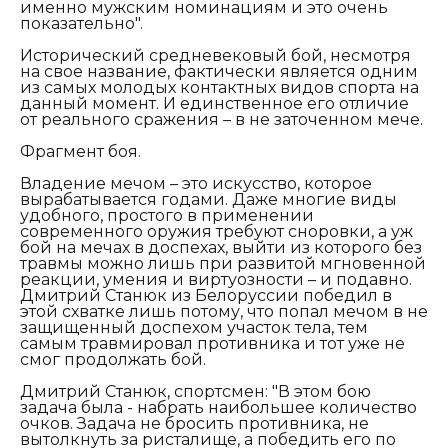
именно мужским номинациям и это очень
показательно".
Исторический средневековый бой, несмотря
на свое название, фактически является одним
из самых молодых контактных видов спорта на
данный момент. И единственное его отличие
от реального сражения – в не заточенном мече.
Фрагмент боя.
Владение мечом – это искусство, которое
вырабатывается годами. Даже многие виды
удобного, простого в применении
современного оружия требуют сноровки, а уж
бой на мечах в доспехах, выйти из которого без
травмы можно лишь при развитой мгновенной
реакции, умения и виртуозности – и подавно.
Дмитрий Станюк из Белоруссии победил в
этой схватке лишь потому, что попал мечом в не
защищенный доспехом участок тела, тем
самым травмировал противника и тот уже не
смог продолжать бой.
Дмитрий Станюк, спортсмен:
"В этом бою
задача была - набрать наибольшее количество
очков. Задача не бросить противника, не
вытолкнуть за ристалище, а победить его по