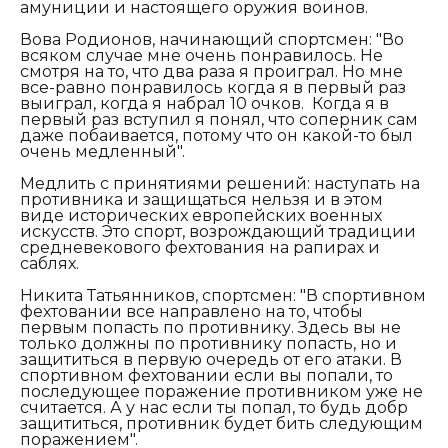
амуниции и настоящего оружия воинов.
Вова Родионов, начинающий спортсмен:
"Во
всяком случае мне очень понравилось. Не
смотря на то, что два раза я проиграл. Но мне
все-равно понравилось когда я в первый раз
выиграл, когда я набрал 10 очков. Когда я в
первый раз вступил я понял, что соперник сам
даже побаивается, потому что он какой-то был
очень медленный".
Медлить с принятиями решений: наступать на
противника и защищаться нельзя и в этом
виде исторических европейских военных
искусств. Это спорт, возрождающий традиции
средневекового фехтования на рапирах и
саблях.
Никита Татьянников, спортсмен:
"В спортивном
фехтовании все направлено на то, чтобы
первым попасть по противнику. Здесь вы не
только должны по противнику попасть, но и
защититься в первую очередь от его атаки. В
спортивном фехтовании если вы попали, то
последующее поражение противником уже не
считается. А у нас если ты попал, то будь добр
защититься, противник будет бить следующим
поражением".