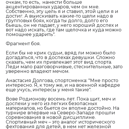
очкам, то есть, нанести больше
акцентированных ударов, чем он мне.
Собственно, эту цель я и ставил, этой цели я и
достиг. А выискивать какие-то щели надо в
групповых боях, когда ты долго, долго его
бьешь, он не падает, у него хороший доспех и
вот надо искать, где там щелочка и куда можно
помощнее ударить".
Фрагмент боя.
Если бы не крик судьи, вряд ли можно было
догадаться, что в доспехах девушки. Сложно
сказать, чем их привлекает этот вид спорта.
Леди мало разговорчивые, стеснительные, зато
уверенно владеют мечом.
Анастасия Долгова, спортсменка:
"Мне просто
интересно. Я, к тому же, и на военной кафедре
еще учусь, интересы у меня такие".
Вове Родионову восемь лет. Пока щит, меч и
доспехи у него из легких безопасных
материалов, но бьется он вполне достойно. На
турнире впервые на Северо-Западе прошли
соревнования в новой дисциплине.
Спортивный меч – это аналог исторического
фехтования для детей, в нем нет железной