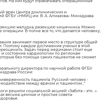
ов. На них будут отрабатывать операционные
ый врач Центра доклинических и
й ФГБУ «НМИЦ им. В. А. Алмазова» Минздрава
езекцию желудка, резекцию кишечника. Можно
операции. В полне все то, что делается человеку,
ания занимают первое место в структуре общей
. Поэтому каждое достижение ученых в этой
реоценить. Задач перед медиками стоит еще
я и состояние кардиологии по регионам
 которые без помощи самих пациентов не сможет
ерального директора по научной работе ФГБУ
инздрава России:
риверженность пациента. Русский человек -
имодействие между врачом и пациентом..."
логи решили социальной акцией «Забота – это…».
ках весьма ценные и простые советы
здоровья.