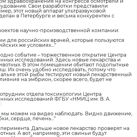
ом здравоохранения на конгрессе осмотрели и
дование. Свои разработки представили
ер, этот новый аппарат ультразвуковой
делан в Петербурге и весьма конкурентен с
роектов научно-производственной компании:
ми для российских врачей, которые пользуются
ских же условиях...."
одно событие – торжественное открытие Центра
нных исследований. Здесь новые лекарства и
животных. В этом помещении обитают подопытные
ш. Их очень удобно исследовать, потому что
мальке этой рыбы тестируют новый лекарственный
влияния на эмбрион, скорее всего, будет не
сотрудник отдела токсикологии Центра
нных исследований ФГБУ «НМИЦ им. В. А.
:
, мы можем на видео наблюдать. Видно движение,
и, сердце, печень..."
ксперимента. Дальше новое лекарство проверят на
тных. А вот, например, эти свиньи будут