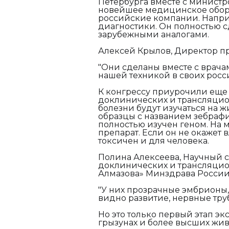
Петербурга вместе с министр
новейшее медицинское обору
российские компании. Наприм
диагностики. Он полностью с
зарубежными аналогами.
Алексей Крылов, Директор п
"Они сделаны вместе с врача
нашей техникой в своих россий
К конгрессу приурочили еще 
доклинических и трансляцио
болезни будут изучаться на 
образцы с названием зебрафи
полностью изучен геном. На 
препарат. Если он не окажет 
токсичен и для человека.
Полина Алексеева, Научный 
доклинических и трансляцио
Алмазова» Минздрава России
"У них прозрачные эмбрионы
видно развитие, нервные трубк
Но это только первый этап э
грызунах и более высших живо