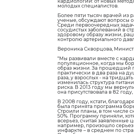
кардиологии: от новых мето
молодых специалистов.
Более пяти тысяч врачей из р
ученые, обсуждают вопросы 
Среди первоочередных задач
сосудистых заболеваний в ст
здоровому образу жизни, ра
контролю артериального дав
Вероника Скворцова, Минист
"Мы развивали вместе с кард
популяционное, когда мы бо
образ жизни. За прошедший п
практически в два раза на ду
раза, у взрослых - на тридца
изменилась структура питани
риска. В 2013 году мы вернул
она присутствовала в 82 году
В 2008 году, кстати, благод
была принята программа бор
Строили планы, в том числе 
50%. Программу приняли, хот
всерьез, считая заявленные 
например, произошло серьез
инфаркте – в среднем по стра