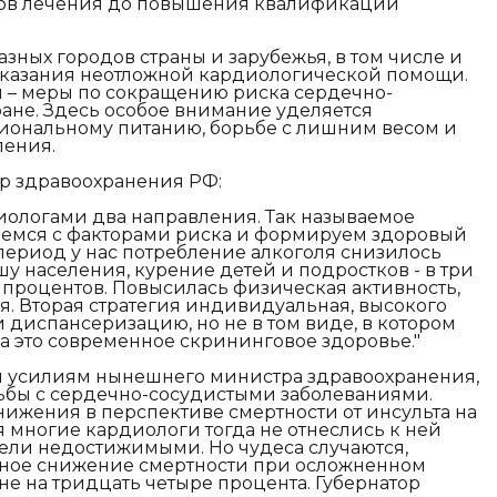
дов лечения до повышения квалификации
азных городов страны и зарубежья, в том числе и
оказания неотложной кардиологической помощи.
 – меры по сокращению риска сердечно-
ране. Здесь особое внимание уделяется
циональному питанию, борьбе с лишним весом и
ления.
р здравоохранения РФ:
иологами два направления. Так называемое
ремся с факторами риска и формируем здоровый
ериод у нас потребление алкоголя снизилось
шу населения, курение детей и подростков - в три
ть процентов. Повысилась физическая активность,
я. Вторая стратегия индивидуальная, высокого
и диспансеризацию, но не в том виде, в котором
, а это современное скрининговое здоровье."
аря усилиям нынешнего министра здравоохранения,
ьбы с сердечно-сосудистыми заболеваниями.
снижения в перспективе смертности от инсульта на
я многие кардиологи тогда не отнеслись к ней
цели недостижимыми. Но чудеса случаются,
ное снижение смертности при осложненном
не на тридцать четыре процента. Губернатор