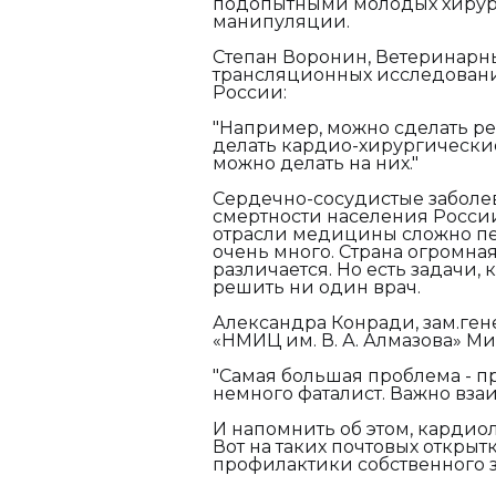
подопытными молодых хирург
манипуляции.
Степан Воронин, Ветеринарн
трансляционных исследовани
России:
"Например, можно сделать р
делать кардио-хирургические 
можно делать на них."
Сердечно-сосудистые заболев
смертности населения России
отрасли медицины сложно пе
очень много. Страна огромна
различается. Но есть задачи,
решить ни один врач.
Александра Конради, зам.ген
«НМИЦ им. В. А. Алмазова» М
"Самая большая проблема - п
немного фаталист. Важно вза
И напомнить об этом, кардио
Вот на таких почтовых открыт
профилактики собственного 