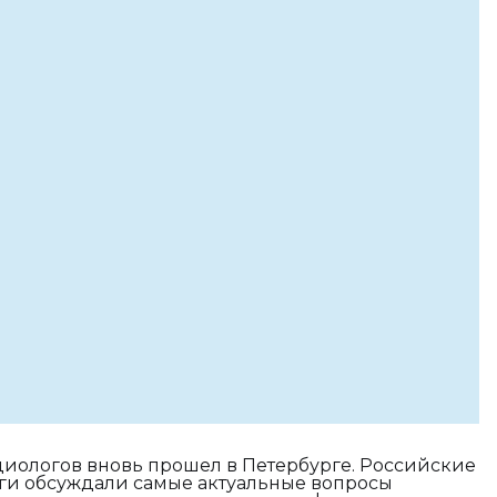
иологов вновь прошел в Петербурге. Российские
еги обсуждали самые актуальные вопросы