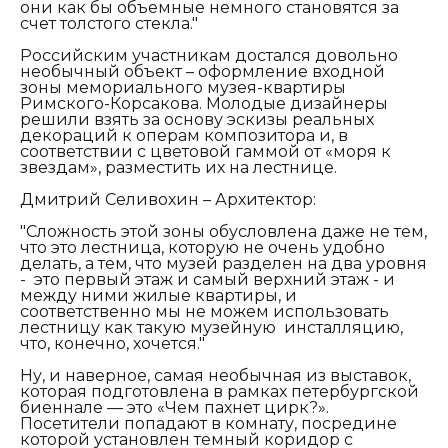
они как бы объемные немного становятся за
счет толстого стекла."
Российским участникам достался довольно
необычный объект – оформление входной
зоны мемориального музея-квартиры
Римского-Корсакова. Молодые дизайнеры
решили взять за основу эскизы реальных
декораций к операм композитора и, в
соответствии с цветовой гаммой от «моря к
звездам», разместить их на лестнице.
Дмитрий Селивохин – Архитектор:
"Сложность этой зоны обусловлена даже не тем,
что это лестница, которую не очень удобно
делать, а тем, что музей разделен на два уровня
- это первый этаж и самый верхний этаж - и
между ними жилые квартиры, и
соответственно мы не можем использовать
лестницу как такую музейную инсталляцию,
что, конечно, хочется."
Ну, и наверное, самая необычная из выставок,
которая подготовлена в рамках петербургской
биеннале — это «Чем пахнет цирк?».
Посетители попадают в комнату, посредине
которой установлен темный коридор с