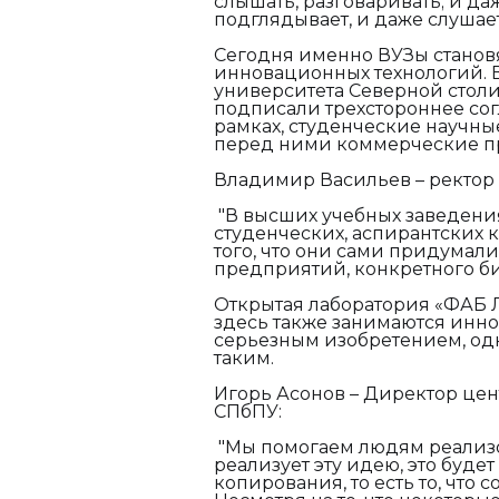
слышать, разговаривать; и да
подглядывает, и даже слушает
Сегодня именно ВУЗы становя
инновационных технологий. 
университета Северной столи
подписали трехстороннее сог
рамках, студенческие научные
перед ними коммерческие п
Владимир Васильев – ректор
"В высших учебных заведения
студенческих, аспирантских 
того, что они сами придумали,
предприятий, конкретного би
Открытая лаборатория «ФАБ Л
здесь также занимаются инно
серьезным изобретением, од
таким.
Игорь Асонов – Директор цен
СПбПУ:
"Мы помогаем людям реализов
реализует эту идею, это буде
копирования, то есть то, что с