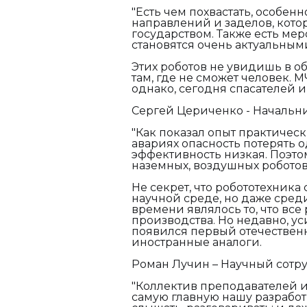
"Есть чем похвастать, особен
направлений и заделов, кот
государством. Также есть мер
становятся очень актуальными
Этих роботов не увидишь в об
там, где не сможет человек. 
однако, сегодня спасателей 
Сергей Цериченко - Начальн
"Как показал опыт практичес
авариях опасность потерять 
эффективность низкая. Поэто
наземных, воздушных роботов 
Не секрет, что робототехника
научной среде, но даже сред
времени являлось то, что вс
производства. Но недавно, ус
появился первый отечественн
иностранные аналоги.
Роман Лучин – Научный сотру
"Коллектив преподавателей и
самую главную нашу разработк