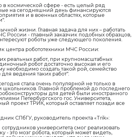
но в космической сфере - есть целый ряд
орые на сегодняшний день финансируются
оприятия и в военных областях, которые
".
ычной жизни. Главная задача для них – работать
МЧС России - главный заказчик подобных образцов,
интересуют роботы уже следующего поколения.
ик центра робототехники МЧС России:
ких реальных работ, при крупномасштабных
одиночный робот достаточно высокая и его
му необходимо создать такой рой, семейство
для ведения таких работ".
 сегодня стала очень популярной не только в
и школьников. Главной проблемой до последнего
е робоконструкторы для детей были иностранного
илиями Петербургского гос. Университета,
ый проект ТРИК, который оставляет позади все
дник СПбГУ, руководитель проекта «Trik»:
 сотрудников университета смог реализовать
у - это мозг робота, который может видеть,