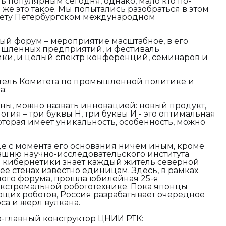
ь популярным сегодня, однако, мало кто по-
 же это такое. Мы попытались разобраться в этом
счету Петербургском международном
й форум – мероприятие масштабное, в его
ышленных предприятий, и фестиваль
ики, и целый спектр конференций, семинаров и
тель Комитета по промышленной политике и
а:
зны, можно назвать инновацией: новый продукт,
огия – три буквы Н, три буквы И - это оптимальная
оторая имеет уникальность, особенность, можно
где с момента его основания ничем иным, кроме
ашню научно-исследовательского института
й кибернетики знает каждый житель северной
 ее стенах известно единицам. Здесь, в рамках
ого форума, прошла юбилейная 25-я
кстремальной робототехнике. Пока японцы
щих роботов, Россия разрабатывает очередное
са и жерл вулкана.
-главный конструктор ЦНИИ РТК: