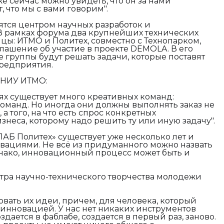
же сейчас можно увидеть, что он за нами
, что мы с вами говорим".
тся центром научных разработок и
В рамках форума два крупнейших технических
цы: ИТМО и Политех, совместно с Технопарком,
лашение об участие в проекте DEMOLA. В его
 группы будут решать задачи, которые поставят
редприятия.
 НИУ ИТМО:
х существует много креативных команд:
команд. Но иногда они должны выполнять заказ не
 а того, на что есть спрос конкретных
знеса, которому надо решить ту или иную задачу".
АБ Политех» существует уже несколько лет и
вациями. Не всё из придуманного можно назвать
нако, инновационный процесс может быть и
тра научно-технического творчества молодежи
ать их идеи, причем, для человека, который
т инновацией. У нас нет никаких инструментов
оздается в фаблабе, создается в первый раз, заново.