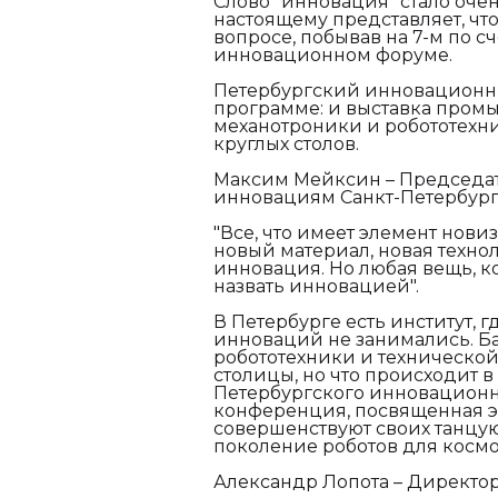
Слово "инновация" стало очен
настоящему представляет, что
вопросе, побывав на 7-м по 
инновационном форуме.
Петербургский инновационны
программе: и выставка пром
механотроники и робототехн
круглых столов.
Максим Мейксин – Председа
инновациям Санкт-Петербург
"Все, что имеет элемент нови
новый материал, новая технол
инновация. Но любая вещь, к
назвать инновацией".
В Петербурге есть институт, 
инноваций не занимались. Б
робототехники и техническо
столицы, но что происходит в
Петербургского инновационн
конференция, посвященная э
совершенствуют своих танцую
поколение роботов для космо
Александр Лопота – Директор