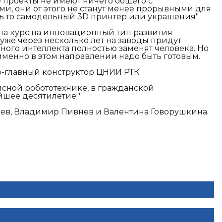
е проекты не имеют ничего общего с
 они от этого не станут менее прорывными для
удь то самодельный 3D принтер или украшения".
ла курс на инновационный тип развития
о уже через несколько лет на заводы придут
нного интеллекта полностью заменят человека. Но
менно в этом направлении надо быть готовым.
-главный конструктор ЦНИИ РТК:
исной робототехнике, в гражданской
йшее десятилетие."
ев, Владимир Пивнев и Валентина Говорушкина.