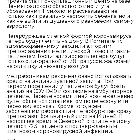
проекта стал Консультационный центр на базе
Ленинградского областного института
образования. Психологи рассказывают не
только как правильно настроить ребенка, но и
как не выйти из душевного равновесия самому
взрослому.
Петербуржцев с легкой формой коронавируса
теперь будут лечить на дому. В Комитете по
здравоохранению утвердили алгоритм
предоставления медицинской помощи таким
пациентам. Госпитализировать теперь будут
только с лихорадкой от 38 градусов, жалобами
на отдышку и нехватку воздуха.
Медработникам рекомендовано использовать
средства индивидуальной защиты. При
первом посещении у пациентов будут брать
анализ на COVID-19 и согласие на амбулаторное
лечение. Первые восемь дней врач ежедневно
будет общаться с пациентом по телефону или
через видеосвязь. Кроме того, всем
заболевшим работающим петербуржцам сразу
предоставят больничный лист на 14 дней. В
настоящее время в Северной столице на дому
лечатся 723 пациента с подтвержденным
диагнозом короновирусной инфекции.