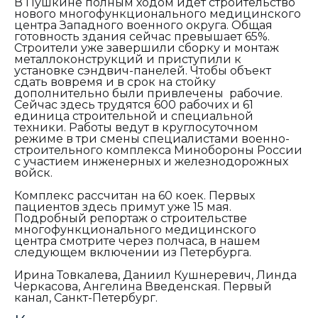
В Пушкине полным ходом идет строительство
нового многофункционального медицинского
центра Западного военного округа. Общая
готовность здания сейчас превышает 65%.
Строители уже завершили сборку и монтаж
металлоконструкций и приступили к
установке сэндвич-панелей. Чтобы объект
сдать вовремя и в срок на стойку
дополнительно были привлечены рабочие.
Сейчас здесь трудятся 600 рабочих и 61
единица строительной и специальной
техники. Работы ведут в круглосуточном
режиме в три смены специалистами военно-
строительного комплекса Минобороны России
с участием инженерных и железнодорожных
войск.
Комплекс рассчитан на 60 коек. Первых
пациентов здесь примут уже 15 мая.
Подробный репортаж о строительстве
многофункционального медицинского
центра смотрите через полчаса, в нашем
следующем включении из Петербурга.
Ирина Товкалева, Даниил Кушнеревич, Линда
Черкасова, Ангелина Введенская. Первый
канал, Санкт-Петербург.