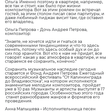
Ольга. Именно поэтому в квартире, например,
все так и стоит, как было при жизни
композитора. Вот за этим роялем он встречал
гостей, за этим столом писал свои партитуры, и
даже любимый пиджак висит там, где оставил
его владелец.
Ольга Петрова – Дочь Андрея Петрова,
композитор:
"
Знаете, не хочется идти и гнаться за
современными тенденциями и что-то здесь
менять, потому что здесь особый дух и он до
сих пор хранится. Вот кто к нам не придет, все
говорят: какая у вас атмосфера в квартире, и мы
стараемся ее сохранить, конечно."
Сохранить музыкальное наследие сегодня
старается и Фонд Андрея Петрова. Ежегодный
всероссийский фестиваль "От Калининграда
до Владивостока", на котором исполняются
знаменитые мелодии композитора, пройдет
уже в 10 раз. Музыканты и артисты выступят в 17
российских городах. Особенностью этого года
станет разнообразие жанров и форматов его
проведения.
Анна Малышева – Исполнительница песен