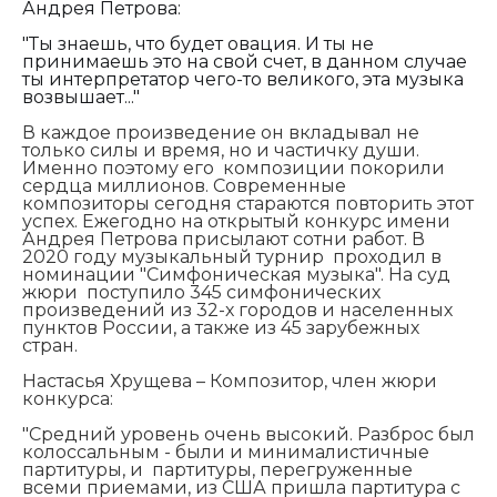
Андрея Петрова:
"
Ты знаешь, что будет овация. И ты не
принимаешь это на свой счет, в данном случае
ты интерпретатор чего-то великого, эта музыка
возвышает..."
В каждое произведение он вкладывал не
только силы и время, но и частичку души.
Именно поэтому его композиции покорили
сердца миллионов. Современные
композиторы сегодня стараются повторить этот
успех. Ежегодно на открытый конкурс имени
Андрея Петрова присылают сотни работ.
В
2020 году музыкальный турнир проходил в
номинации "Симфоническая музыка". На суд
жюри поступило 345 симфонических
произведений из 32-х городов и населенных
пунктов России, а также из 45 зарубежных
стран.
Настасья Хрущева – Композитор, член жюри
конкурса:
"
Средний уровень очень высокий. Р
азброс был
колоссальным - были и минималистичные
партитуры, и партитуры, перегруженные
всеми приемами, из США пришла партитура с