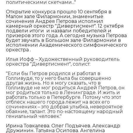
политическими скетчами..."
Открытие конкурса прошло 10 сентября в
Малом зале Филармонии, знаменитые
сочинения Андрея Петрова исполнил
камерный оркестр "Дивертисмент". 12 октября
подвели итоги и назвали победителей и
призеров этого года. А сегодня музыка Петрова
будет звучать в Большом зале Филармонии в
исполнении Академического симфонического
оркестра .
Илья Иофф – Художественный руководитель
оркестра "Дивертисмент", солист:
"
Если бы Петров родился и работал в
Голливуде, то у него была бы совершенно
другая жизнь. Но я могу сказать, что в
Голливуде не мог родиться Андрей Петров, он
мог родиться только в Ленинграде. И жить и
работать только в Петербурге. Потому что этот
отблеск нашего города лежит на всех его
сочинениях – это добрая улыбка, невероятное
обаяние, талант. Это по-настоящему народный
гениальный человек."
Ирина Товкалева. Олег Подъячев. Александр
Дружинин. Татьяна Осипова. Ангелина