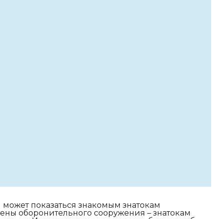
 может показаться знакомым знатокам
стены оборонительного сооружения – знатокам