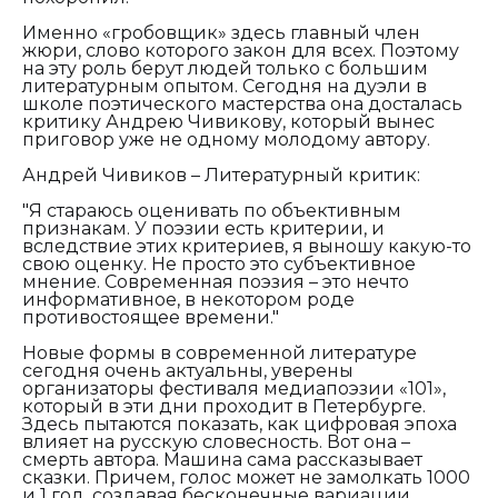
Именно «гробовщик» здесь главный член
жюри, слово которого закон для всех. Поэтому
на эту роль берут людей только с большим
литературным опытом. Сегодня на дуэли в
школе поэтического мастерства она досталась
критику Андрею Чивикову, который вынес
приговор уже не одному молодому автору.
Андрей Чивиков – Литературный критик:
"Я стараюсь оценивать по объективным
признакам. У поэзии есть критерии, и
вследствие этих критериев, я выношу какую-то
свою оценку. Не просто это субъективное
мнение. Современная поэзия – это нечто
информативное, в некотором роде
противостоящее времени."
Новые формы в современной литературе
сегодня очень актуальны, уверены
организаторы фестиваля медиапоэзии «101»,
который в эти дни проходит в Петербурге.
Здесь пытаются показать, как цифровая эпоха
влияет на русскую словесность. Вот она –
смерть автора. Машина сама рассказывает
сказки. Причем, голос может не замолкать 1000
и 1 год, создавая бесконечные вариации