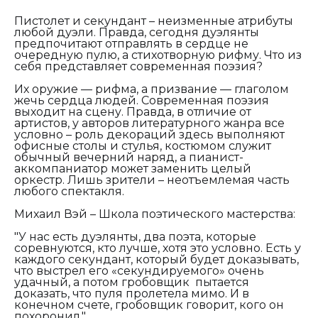
Пистолет и секундант – неизменные атрибуты
любой дуэли. Правда, сегодня дуэлянты
предпочитают отправлять в сердце не
очередную пулю, а стихотворную рифму. Что из
себя представляет современная поэзия?
Их оружие — рифма, а призвание — глаголом
жечь сердца людей. Современная поэзия
выходит на сцену. Правда, в отличие от
артистов, у авторов литературного жанра все
условно – роль декораций здесь выполняют
офисные столы и стулья, костюмом служит
обычный вечерний наряд, а пианист-
аккомпаниатор может заменить целый
оркестр. Лишь зрители – неотъемлемая часть
любого спектакля.
Михаил Вэй – Школа поэтического мастерства:
"У нас есть дуэлянты, два поэта, которые
соревнуются, кто лучше, хотя это условно. Есть у
каждого секундант, который будет доказывать,
что выстрел его «секундируемого» очень
удачный, а потом гробовщик пытается
доказать, что пуля пролетела мимо. И в
конечном счете, гробовщик говорит, кого он
похоронил."