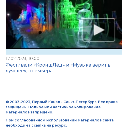
17.02.2023, 10:00
Фестивали «КроншЛёд» и «Музыка верит в
лучшее», премьера ...
© 2003-2023, Первый Канал - Санкт-Петербург. Все права
защищены. Полное или частичное копирование
материалов запрещено.
При согласованном использовании материалов сайта
необходима ссылка на ресурс.