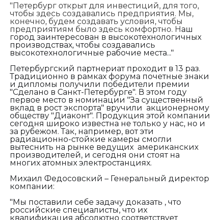
"
Петербург открыт для инвестиций, для того,
чтобы здесь создавались предприятия. Мы,
конечно, будем создавать условия, чтобы
предприятиям было здесь комфортно. Н
аш
город заинтересован в высокотехнологичных
производствах, чтобы создавались
высокотехнологичные рабочие места..."
Петербургский партнериат проходит в 13 раз.
Традиционно в рамках форума почетные знаки
и дипломы получили победители премии
"Сделано в Санкт-Петербурге". В этом году
первое место в номинации "За существенный
вклад в рост экспорта" вручили акционерному
обществу "Диаконт". Продукция этой компании
сегодня широко известна не только у нас, но и
за рубежом. Так, например, вот эти
радиационно-стойкие камеры смогли
вытеснить на рынке ведущих американских
производителей, и сегодня они стоят на
многих атомных электростанциях.
Михаил Федосовский – Генеральный директор
компании:
"М
ы поставили себе задачу доказать , что
российские специалисты, что их
квалификация абсолютно соответствует