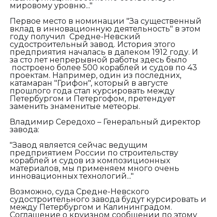
мировому уровню..."
Первое место в номинации "За существенный
вклад в инновационную деятельность" в этом
году получил Средне-Невский
судостроительный завод. История этого
предприятия началась в далеком 1912 году. И
за сто лет непрерывной работы здесь было
построено более 500 кораблей и судов по 43
проектам. Например, один из последних,
катамаран "Грифон", который в августе
прошлого года стал курсировать между
Петербургом и Петергофом, претендует
заменить знаменитые метеоры.
Владимир Середохо – Генеральный директор
завода:
"З
авод является сейчас ведущим
предприятием России по строительству
кораблей и судов из композиционных
материалов, мы применяем много очень
инновационных технологий..."
Возможно, суда Средне-Невского
судостроительного завода будут курсировать и
между Петербургом и Калининградом.
Соглашение о круизном сообщении по этому