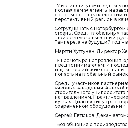
"Мы с институтами ведём мно
поставляем элементы на заво
очень много комплектации из 
перспективный регион в каче
Сотрудничать с Петербургом 
страны. Среди глобальных п
этой осенью совместный рус
Тампере, а на будущий год – 
Мартти Хуттунен, Директор Х
"У нас четыре направления, 
предпринимателям; и последн
ищем российские старт-апы,
попасть на глобальный рынок.
Среди участников партнериат
учебные заведения. Автомоб
строительного университета 
направлениям. Практические 
курсах. Диагностику транспо
современном оборудовании.
Сергей Евтюков, Декан автом
"Без общения с производство