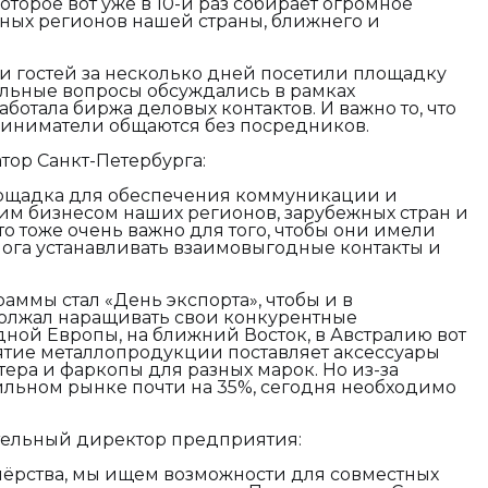
оторое вот уже в 10-й раз собирает огромное
зных регионов нашей страны, ближнего и
 и гостей за несколько дней посетили площадку
альные вопросы обсуждались в рамках
отала биржа деловых контактов. И важно то, что
иниматели общаются без посредников.
тор Санкт-Петербурга:
лощадка для обеспечения коммуникации и
им бизнесом наших регионов, зарубежных стран и
 тоже очень важно для того, чтобы они имели
ога устанавливать взаимовыгодные контакты и
ммы стал «День экспорта», чтобы и в
олжал наращивать свои конкурентные
дной Европы, на ближний Восток, в Австралию вот
иятие металлопродукции поставляет аксессуары
тера и фаркопы для разных марок. Но из-за
ильном рынке почти на 35%, сегодня необходимо
тельный директор предприятия:
нёрства, мы ищем возможности для совместных