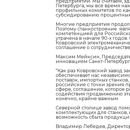
предприятий. Мы считаем, зд
Петербурга, мы всё время на
профильных комитетов по ка
субсидированию процентных 
Многие предприятия продолж
Поэтому станкостроение явля
компетенцией для Российско
утрачена в начале 90-х годов
Ковровский электромеханиче
соглашение о сотрудничестве
Максим Мейксин, Председат
инновациям Санкт-Петербург
"Как раз Ковровский завод з
обеспечивает нас независимо
поставок, импортных станков,
российские с точки зрения п
сфере, соглашение, которое 
содействия продвижению этих
конечно, крайне важным.
Северной столице завод пом
комплектующих для станков, 
возможность сбыта продукци
Владимир Лебедев, Директор