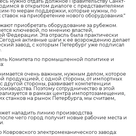
есь нужно отдать должное Правительству Санкт-
ходимся в открытом диалоге с представителями
ким-то мерам поддержки, которые нужны, по
ставок на приобретение нового оборудования."
ают приобретать оборудование за рубежом.
ется ключевой, по мнению властей,
й Федерации. Эта отрасль была практически
. Сегодня активные шаги к её возрождению делает
ский завод, с которым Петербург уже подписал
.
ель Комитета по промышленной политике и
а:
анимается очень важным, нужным делом, которое
й продукцией, с одной стороны, от импортных
 с другой стороны, развивает компетенции
роизводства. Поэтому сотрудничество в этой
реализуется в рамках центра импортозамещения,
 станков на рынок Петербурга, мы считаем,
ожет наладить линию производства
после чего город получит новые рабочие места и
и.
 Ковровского электромеханического завода: