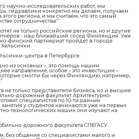
го научно-исследовательских работ, мы
ды, гидравлики конкретно мы делаем, получаем
этого региона, и мы считаем, что это самый
стве сотрудничества."
хотят не только российские регионы, но и другие
артнёров - наш ближайший сосед Финляндия. Уже
ско-финский партнериат пройдёт в городе
в Хельсинки.
ельсинки-центра в Петербурге:
одно из основных – это помощь нашим
ее направление, особое – это инвестиции –
 которые смогли бы через Финляндию, например,
"
а не только представители бизнеса, но и высшие
ильно-дорожный факультет Архитектурно-
готовит специалистов по 10-ти разным
занятия у студентов начинаются уже на первых
ртно-технологических машин они изучают на
обильно-дорожного факультета СПбГАСУ:
м, без общения со специалистами малого и