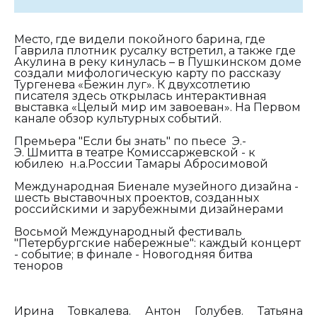
Место, где видели покойного барина, где
Гаврила плотник русалку встретил, а также где
Акулина в реку кинулась – в Пушкинском доме
создали мифологическую карту по рассказу
Тургенева «Бежин луг». К двухсотлетию
писателя здесь открылась интерактивная
выставка «Целый мир им завоеван». На Первом
канале обзор культурных событий.
Премьера "Если бы знать" по пьесе Э.-
Э. Шмитта в театре Комиссаржевской - к
юбилею н.а.России Тамары Абросимовой
Международная Биенале музейного дизайна -
шесть выставочных проектов, созданных
российскими и зарубежными дизайнерами
Восьмой Международный фестиваль
"Петербургские набережные": каждый концерт
- событие; в финале - Новогодняя битва
теноров
Ирина Товкалева. Антон Голубев. Татьяна