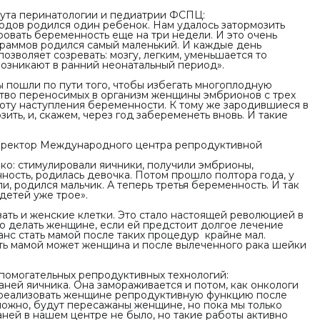
ута перинатологии и педиатрии ФСПЦ:
одов родился один ребенок. Нам удалось затормозить
овать беременность еще на три недели. И это очень
граммов родился самый маленький. И каждые день
зволяет созревать: мозгу, легким, уменьшается то
возникают в ранний неонатальный период».
пошли по пути того, чтобы избегать многоплодную
тво переносимых в организм женщины эмбрионов с трех
тоту наступления беременности. К тому же зародившиеся в
ть, и, скажем, через год забеременеть вновь. И такие
директор Международного центра репродуктивной
эко: стимулировали яичники, получили эмбрионы,
ность, родилась девочка. Потом прошло полтора года, у
, родился мальчик. А теперь третья беременность. И так
 детей уже трое».
ать и женские клетки. Это стало настоящей революцией в
то делать женщине, если ей предстоит долгое лечение
нс стать мамой после таких процедур крайне мал.
тать мамой может женщина и после вылеченного рака шейки
помогательных репродуктивных технологий:
аней яичника. Она замораживается и потом, как онкологи
 реализовать женщине репродуктивную функцию после
зможно, будут пересажаны женщине, но пока мы только
ней в нашем центре не было, но такие работы активно