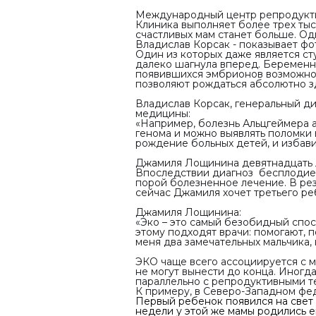
Международный центр репродукти
Клиника выполняет более трех тыс
счастливых мам станет больше. Од
Владислав Корсак - показывает фо
Один из которых даже является с
далеко шагнула вперед. Беременн
появившихся эмбрионов возможно 
позволяют рождаться абсолютно з
Владислав Корсак, генеральный 
медицины:
«
Например, болезнь Альцгеймера 
генома и можно выявлять поломки 
рождение больных детей, и избави
Джамиля Лощинина девятнадцать л
Впоследствии диагноз бесплодие п
порой болезненное лечение. В рез
сейчас Джамиля хочет третьего ре
Джамиля Лощинина:
«
Эко – это самый безобидный спо
этому подходят врачи: помогают, п
меня два замечательных мальчика, 
ЭКО чаще всего ассоциируется с 
не могут вынести до конца. Иногд
параллельно с репродуктивными т
К примеру, в Северо-Западном фе
Первый ребенок появился на свет 
недели у этой же мамы родились е