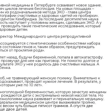
вной медицины в Петербурге осваивает новое здание.
яч циклов лечения бесплодия. На новых площадях –
ин из родоначальников метода ЭКО - глава центра
тографии счастливых и здоровых «детей из пробирки».
тудентом Кембриджа. За последние десятилетия наука
ость наступает у половины женщин, сделавших ЭКО. А у
проводить такие генетические исследования, которые
доровым детям.
директор Международного центра репродуктивной
ассоциируется с генетическими особенностями набора
в состоянии генов и, таким образом, предупреждать
ться от проклятия рода».
ет назад, будучи беременной, попала в автокатастрофу.
розвучал для нее как приговор. Не помогло долгое и
ультате ЭКО у нее родилось два счастливых малыша. А
бенка.
соб, не травмирующий женскую психику. Внимательно к
одсказывают, проводят нужное лечение. В результате, у
которым уже по 10 лет».
многоплодной беременностью, которую зачастую женщины
а рождаются дети с экстремально низкой массой тела. Но
ехнологиями наука развивает и перинатальную медицину.
деральном медицинском центре выхаживали тройню.
с весом чуть больше пятисот граммов. А спустя две
ще двое детей.