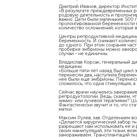
Дмитрий Иванов, директор Инстит
«
В результате преждевременных р
родовую деятельность и пролонгир
важно. Дети были маленькие. 500 
пролонгированной беременности по
количество осложнений, которые 
Центры репродуктивной медицины 
беременность. И снижают количес
до одного. При этом сохраняя час
пробирке эмбрионы можно заморози
случаи – не единичны.
Владислав Корсак, генеральный 
медицины:
«
Больше пяти лет назад был цикл 
перенесли два, наступила беремен
нее были еще эмбрионы. Перенесли
сложилось, что одна стимуляция, а
Сейчас врачи научились заморажив
репродуктологии. Ведь, скажем, ч
химио- или лучевой терапиями? Ша
Фантастически звучит и то, что с
матки.
Максим Рулев, зав. Отделением вс
«Делается хирургический забор тк
разрешают нам использовать ее и
своих манипуляций, эти ткани, во
замораживаем. Трансплантаций тка