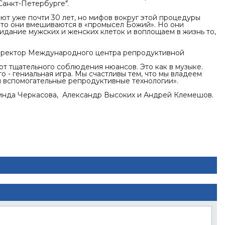
 Санкт-Петербурге".
ют уже почти 30 лет, но мифов вокруг этой процедуры
 что они вмешиваются в «промысел Божий». Но они
идание мужских и женских клеток и воплощаем в жизнь то,
директор Международного центра репродуктивной
 от тщательного соблюдения нюансов. Это как в музыке.
 - гениальная игра. Мы счастливы тем, что мы владеем
я вспомогательные репродуктивные технологии».
инда Черкасова, Александр Высоких и Андрей Клемешов.