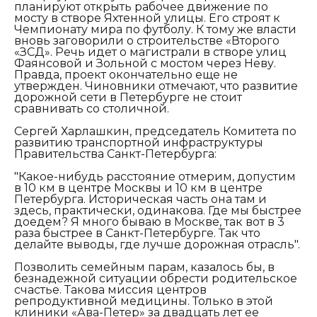
планируют открыть рабочее движение по
мосту в створе Яхтенной улицы. Его строят к
Чемпионату мира по футболу. К тому же власти
вновь заговорили о строительстве «Второго
«ЗСД». Речь идет о магистрали в створе улиц
Фаянсовой и Зольной с мостом через Неву.
Правда, проект окончательно еще не
утвержден. Чиновники отмечают, что развитие
дорожной сети в Петербурге не стоит
сравнивать со столичной.
Сергей Харлашкин, председатель Комитета по
развитию транспортной инфраструктуры
Правительства Санкт-Петербурга:
"Какое-нибудь расстояние отмерим, допустим
в 10 км в центре Москвы и 10 км в центре
Петербурга. Историческая часть она там и
здесь, практически, одинакова. Где мы быстрее
доедем? Я много бываю в Москве, так вот в 3
раза быстрее в Санкт-Петербурге. Так что
делайте выводы, где лучше дорожная отрасль".
Позволить семейным парам, казалось бы, в
безнадежной ситуации обрести родительское
счастье. Такова миссия центров
репродуктивной медицины. Только в этой
клиники «Ава-Петер» за двадцать лет ее