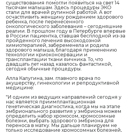
существования помогли появиться на свет 14
тысячам малышам. Здесь процедуры ЭКО
стали для врачей рутинной работой. А вот
осчастливить женщину рождением здорового
ребенка, после перенесенного
онкологического заболевания – сегодняшние
реалии. В прошлом году в Петербурге впервые
в России пациентка, ставшая бесплодной из-за
пройденного лечения высокодозной
химиотерапией, забеременела и родила
здорового малыша, благодаря применению
технологии криоконсервации и
трансплантации ткани яичника. То, что
двадцать лет назад казалось фантастикой,
сегодня обычные процедуры.
Алла Калугина, зам. главного врача по
акушерству, гинекологии и репродуктивной
медицине:
"И одним из ведущих направлений сегодня у
нас является приимплантационная
генетическая диагностика, когда мы на этапе
эмбрионального развития у эмбриона можем
определить набор хромосом, хромосомные
болезни, выбрать здорового эмбриона для
переноса в матку. Мы дальше планируем не
только исследование хромосомных болезней,