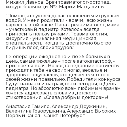
Михаил Иванов, Врач травматолог-ортопед,
хирург больницы №2 Марии Магдалины:
"Помню, что уколы делал плюшевым игрушкам
водой. У меня родители - врачи, всю жизнь
варюсь в этой каше. Папа - реаниматолог, мама
– участковый педиатр. Хотелось всегда
приносить пользу руками. Травматология,
хирургия - уникальная медицинская
специальность, когда ты достаточно быстро
видишь плод своих трудов."
1-2 операции ежедневно и по 25 больных в
день, самые тяжелые – после автокатастроф, -
признается врач. Но когда недавние пациенты
приходят к тебе на своих ногах, веселые и
здоровые, ощущаешь, что делаешь что-то в
своей жизни правильно. Победители конкурса
будут названы и награждены сегодня, в День
педиатра. Но абсолютно всем любимым врачам
хочется адресовать слова из детского
стихотворения: «Слава добрым докторам»!
Анастасия Тамило, Александр Дружинин,
Валентина Говорушкина, Александр Высоких.
Первый канал - Санкт-Петербург