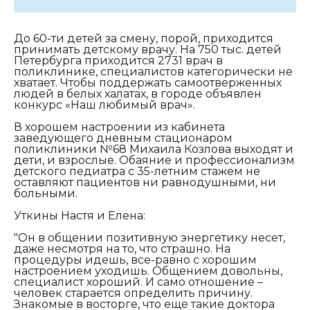
До 60-ти детей за смену, порой, приходится
принимать детскому врачу. На 750 тыс. детей
Петербурга приходится 2731 врач в
поликлинике, специалистов категорически не
хватает. Чтобы поддержать самоотверженных
людей в белых халатах, в городе объявлен
конкурс «Наш любимый врач».
В хорошем настроении из кабинета
заведующего дневным стационаром
поликлиники №68 Михаила Козлова выходят и
дети, и взрослые. Обаяние и профессионализм
детского педиатра с 35-летним стажем не
оставляют пациентов ни равнодушными, ни
больными.
Уткины Настя и Елена:
"Он в общении позитивную энергетику несет,
даже несмотря на то, что страшно. На
процедуры идешь, все-равно с хорошим
настроением уходишь. Общением довольны,
специалист хороший. И само отношение –
человек старается определить причину.
Знакомые в восторге, что еще такие доктора