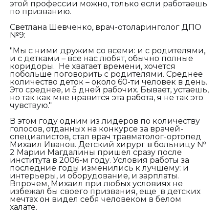
этой профессии можно, только если работаешь
по призванию.
Светлана Шевченко, врач-отоларинголог ДПО
№9:
"Мы с ними дружим со всеми: и с родителями,
и с детками – все нас любят, обычно полные
коридоры. Не хватает времени, хочется
побольше поговорить с родителями. Среднее
количество деток – около 60-ти человек в день.
Это среднее, и 5 дней рабочих. Бывает, устаешь,
но так как мне нравится эта работа, я не так это
чувствую."
В этом году одним из лидеров по количеству
голосов, отданных на конкурсе за врачей-
специалистов, стал врач травматолог-ортопед
Михаил Иванов. Детский хирург в больницу №
2 Марии Магдалины пришел сразу после
института в 2006-м году. Условия работы за
последние годы изменились к лучшему: и
интерьеры, и оборудование, и зарплаты.
Впрочем, Михаил при любых условиях не
избежал бы своего призвания, еще в детских
мечтах он видел себя человеком в белом
халате.