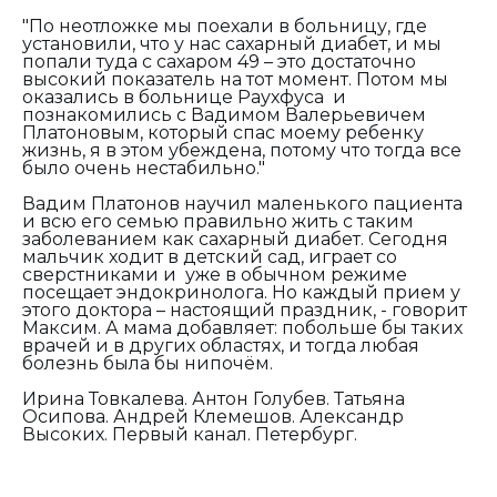
"По неотложке мы поехали в больницу, где
установили, что у нас сахарный диабет, и мы
попали туда с сахаром 49 – это достаточно
высокий показатель на тот момент. Потом мы
оказались в больнице Раухфуса и
познакомились с Вадимом Валерьевичем
Платоновым, который спас моему ребенку
жизнь, я в этом убеждена, потому что тогда все
было очень нестабильно."
Вадим Платонов научил маленького пациента
и всю его семью правильно жить с таким
заболеванием как сахарный диабет. Сегодня
мальчик ходит в детский сад, играет со
сверстниками и уже в обычном режиме
посещает эндокринолога. Но каждый прием у
этого доктора – настоящий праздник, - говорит
Максим. А мама добавляет: побольше бы таких
врачей и в других областях, и тогда любая
болезнь была бы нипочём.
Ирина Товкалева. Антон Голубев. Татьяна
Осипова. Андрей Клемешов. Александр
Высоких. Первый канал. Петербург.