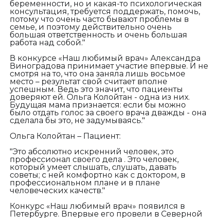
беременности, но и какая-то психологическая
консультация, требуется поддержать, помочь,
потому что очень часто бывают проблемы в
семье, и поэтому действительно очень
большая ответственность и очень большая
работа над собой."
В конкурсе «Наш любимый врач» Александра
Виноградова принимает участие впервые. И не
смотря на то, что она заняла лишь восьмое
место – результат свой считает вполне
успешным. Ведь это значит, что пациенты
доверяют ей. Ольга Колойтан - одна из них.
Будущая мама признается: если бы можно
было отдать голос за своего врача дважды - она
сделала бы это, не задумываясь."
Ольга Колойтан – Пациент:
"Это абсолютно искренний человек, это
профессионал своего дела . Это человек,
который умеет слышать, слушать, давать
советы; с ней комфортно как с доктором, в
профессиональном плане и в плане
человеческих качеств."
Конкурс «Наш любимый врач» появился в
Петербурге. Впервые его провели в Северной