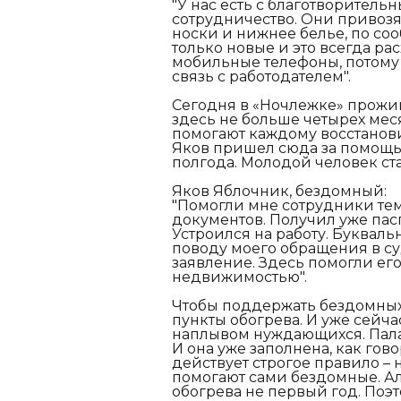
"У нас есть с благотворител
сотрудничество. Они привозя
носки и нижнее белье, по с
только новые и это всегда ра
мобильные телефоны, потому 
связь с работодателем".
Сегодня в «Ночлежке» прожи
здесь не больше четырех мес
помогают каждому восстановит
Яков пришел сюда за помощью
полгода. Молодой человек ст
Яков Яблочник, бездомный:
"Помогли мне сотрудники те
документов. Получил уже пас
Устроился на работу. Буквал
поводу моего обращения в суд
заявление. Здесь помогли его
недвижимостью".
Чтобы поддержать бездомных,
пункты обогрева. И уже сейча
наплывом нуждающихся. Палат
И она уже заполнена, как гово
действует строгое правило –
помогают сами бездомные. Але
обогрева не первый год. Поэ