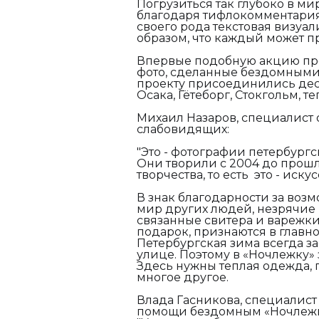
Погрузиться так глубоко в м
благодаря тифлокомментария
своего рода текстовая визуал
образом, что каждый может п
Впервые подобную акцию пров
фото, сделанные бездомными,
проекту присоединились деся
Осака, Гётеборг, Стокгольм, те
Михаил Назаров, специалист 
слабовидящих:
"Это - фотографии петербург
Они творили с 2004 до прошлог
творчества, то есть это - искус
В знак благодарности за возм
мир других людей, незрячие 
связанные свитера и варежки.
подарок, признаются в главн
Петербургская зима всегда за
улице. Поэтому в «Ночлежку
Здесь нужны теплая одежда,
многое другое.
Влада Гасникова, специалист
помощи бездомным «Ночлежк