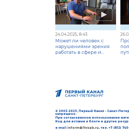
24.04.2025, 8:43
26.0
Может ли человек с
Про
нарушениями зрения
пол
работать в сфере и...
пут
© 2003-2023, Первый Канал - Санкт-Пет
запрещено.
При согласованном использовании мате
Код для вставки в блоги и другие ресу
e-mail
inform@1tvspb.ru
, тел. +7 (812) 7