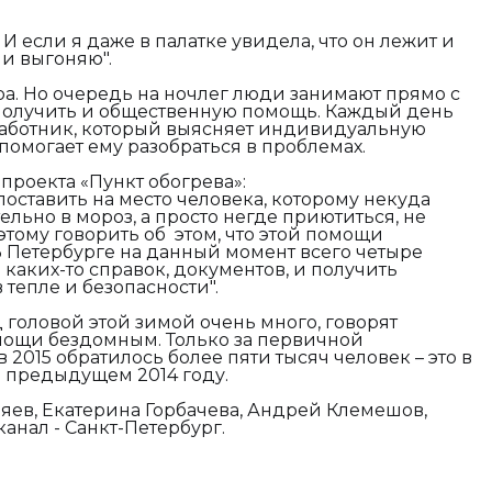
 И если я даже в палатке увидела, что он лежит и
 и выгоняю".
ра. Но очередь на ночлег люди занимают прямо с
т получить и общественную помощь. Каждый день
аботник, который выясняет индивидуальную
помогает ему разобраться в проблемах.
проекта «Пункт обогрева»:
 поставить на место человека, которому некуда
ельно в мороз, а просто негде приютиться, не
этому говорить об этом, что этой помощи
 В Петербурге на данный момент всего четыре
 каких-то справок, документов, и получить
тепле и безопасности".
головой этой зимой очень много, говорят
ощи бездомным. Только за первичной
 2015 обратилось более пяти тысяч человек – это в
в предыдущем 2014 году.
яев, Екатерина Горбачева, Андрей Клемешов,
анал - Санкт-Петербург.