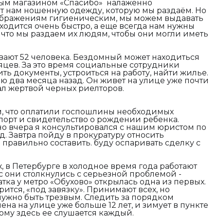
ьным магазином «Спасибо» налаженно
т нам ношенную одежду, которую мы раздаём. Но
оображениям гигиеническим, мы можем выдавать
сходится очень быстро, а еще всегда нам нужны
что мы раздаем их людям, чтобы они могли иметь
вают 52 человека. Бездомный может находиться
яцев. За это время социальные сотрудники
ь документы, устроиться на работу, найти жилье.
 два месяца назад. Он живет на улице уже почти
ал жертвой черных риелторов.
м, что оплатили госпошлины необходимых
порт и свидетельство о рождении ребенка.
ьно вчера я консультировался с нашим юристом по
. Завтра пойду в прокуратуру относить
 правильно составить. буду оспаривать сделку с
 в Петербурге в холодное время года работают
с они столкнулись с серьезной проблемой -
ка у метро «Обухово» открылась одна из первых.
рится, «под завязку». Принимают всех, но
 нужно быть трезвым. Следить за порядком
на на улице уже больше 12 лет, и зимует в пункте
тому здесь ее слушается каждый.