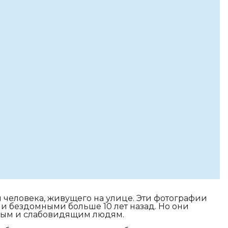
и человека, живущего на улице. Эти фотографии
и бездомными больше 10 лет назад. Но они
пым и слабовидящим людям.