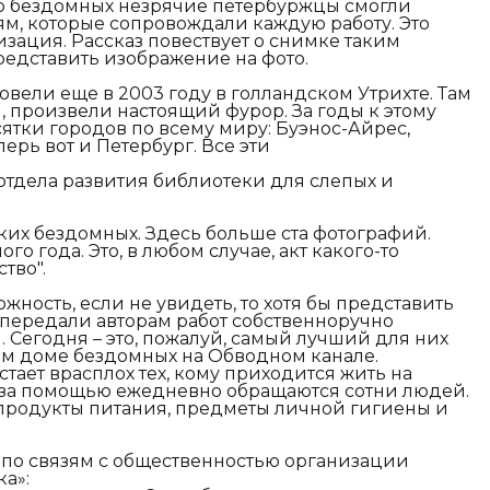
ир бездомных незрячие петербуржцы смогли
м, которые сопровождали каждую работу. Это
изация. Рассказ повествует о снимке таким
редставить изображение на фото.
ели еще в 2003 году в голландском Утрихте. Там
 произвели настоящий фурор. За годы к этому
тки городов по всему миру: Буэнос-Айрес,
перь вот и Петербург. Все эти
отдела развития библиотеки для слепых и
ских бездомных. Здесь больше ста фотографий.
о года. Это, в любом случае, акт какого-то
ство".
ожность, если не увидеть, то хотя бы представить
передали авторам работ собственноручно
 Сегодня – это, пожалуй, самый лучший для них
ом доме бездомных на Обводном канале.
стает врасплох тех, кому приходится жить на
» за помощью ежедневно обращаются сотни людей.
 продукты питания, предметы личной гигиены и
 по связям с общественностью организации
а»: